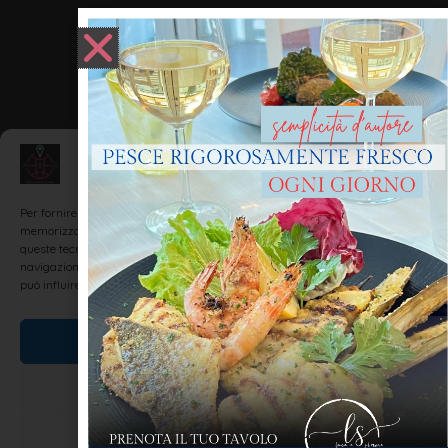
Gestisci Consenso
Per fornire le migliori esperienze, utilizziamo tecnologie come i cookie per
memorizzare e/o accedere alle informazioni del dispositivo. Il consenso a
queste tecnologie ci permetterà di elaborare dati come il comportamento di
navigazione o ID unici su questo sito. Non acconsentire o ritirare il consenso
può influire negativamente su alcune caratteristiche e funzioni.
Accetta
Nega
Visualizza le preferenze