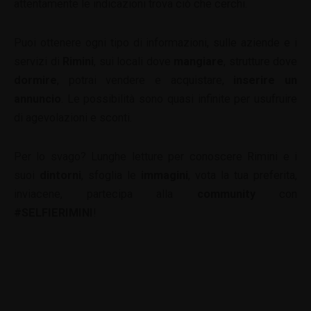
attentamente le indicazioni trova ciò che cerchi.
Puoi ottenere ogni tipo di informazioni, sulle aziende e i
servizi di
Rimini
, sui locali dove
mangiare
, strutture dove
dormire
, potrai vendere e acquistare,
inserire un
annuncio
. Le possibilità sono quasi infinite per usufruire
di agevolazioni e sconti.
Per lo svago? Lunghe letture per conoscere Rimini e i
suoi
dintorni
, sfoglia le
immagini
, vota la tua preferita,
inviacene, partecipa alla
community
con
#SELFIERIMINI
!