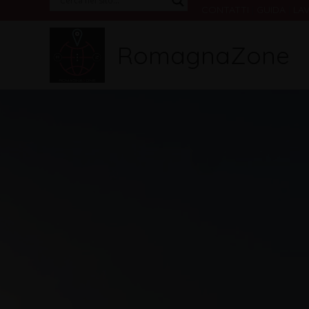
Vai
CONTATTI
|
GUIDA
|
LA
al
RomagnaZone
contenuto