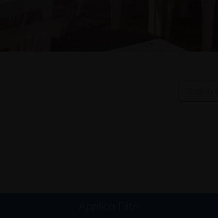
Ordino 
Applica Filtri