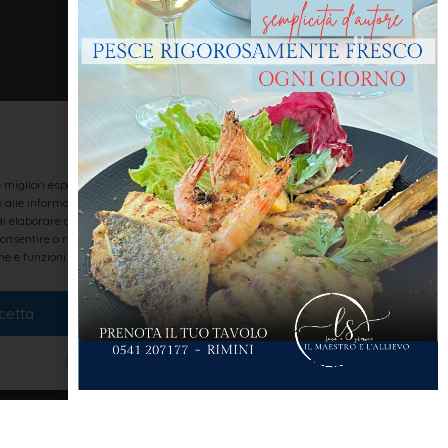
Gestisci Consenso
le migliori esperienze, utilizziamo tecnologie come i cookie per memorizzare
alle informazioni del dispositivo. Il consenso a queste tecnologie ci
i elaborare dati come il comportamento di navigazione o ID unici su questo
consentire o ritirare il consenso può influire negativamente su alcune
he e funzioni.
cetta
Nega
Visualizza le preferenze
Cookie Policy
Dichiarazione sulla Privacy