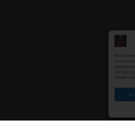
Per fornire 
e/o accedere 
permetterà d
sito. Non ac
caratteristic
Ac