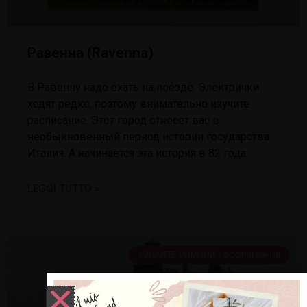
Равенна (Ravenna)
В Равенну надо ехать на поезде. Электрички
ходят редко, поэтому внимательно изучите
расписание. Этот город отнесет вас в
необыкновенный период истории государства
Италия. А начинается эта история в 82 года
LEGGI TUTTO »
УЗНАЙТЕ РИМИНИ - SCOPRI RIMINI