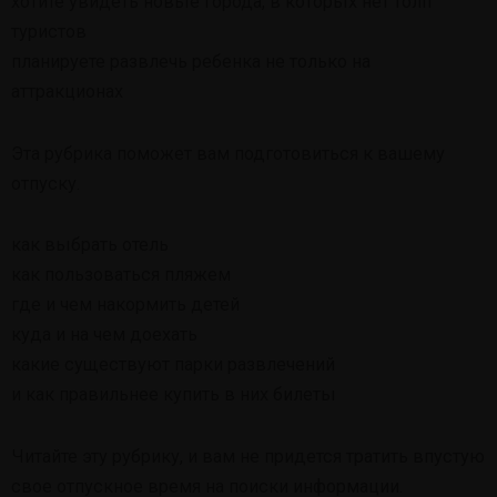
хотите увидеть новые города, в которых нет толп
туристов
планируете развлечь ребенка не только на
аттракционах
Эта рубрика поможет вам подготовиться к вашему
отпуску.
как выбрать отель
как пользоваться пляжем
где и чем накормить детей
куда и на чем доехать
какие существуют парки развлечений
и как правильнее купить в них билеты
Читайте эту рубрику, и вам не придется тратить впустую
свое отпускное время на поиски информации.