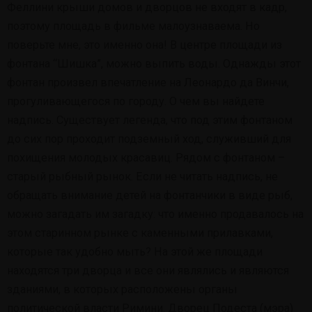
Феллини крыши домов и дворцов не входят в кадр,
поэтому площадь в фильме малоузнаваема. Но
поверьте мне, это именно она! В центре площади из
фонтана “Шишка”, можно выпить воды. Однажды этот
фонтан произвел впечатление на Леонардо да Винчи,
прогуливающегося по городу. О чем вы найдете
надпись. Существует легенда, что под этим фонтаном
до сих пор проходит подземный ход, служивший для
похищения молодых красавиц. Рядом с фонтаном –
старый рыбный рынок. Если не читать надпись, не
обращать внимание детей на фонтанчики в виде рыб,
можно загадать им загадку: что именно продавалось на
этом старинном рынке с каменными прилавками,
которые так удобно мыть? На этой же площади
находятся три дворца и все они являлись и являются
зданиями, в которых расположены органы
политической власти Римини. Дворец Подеста (мэра)