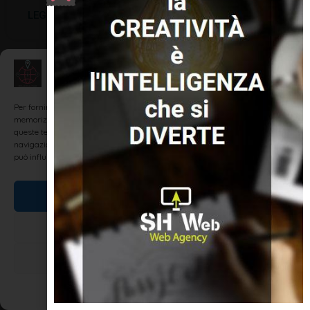
LEGGI TUTTO »
Gestisci Consenso
УЗНАЙТЕ РИМИНИ - SCOPRI RIMINI
Per fornire le migliori esperienze, utilizziamo tecnologie come i cookie per
memorizzare e/o accedere alle informazioni del dispositivo. Il consenso a
queste tecnologie ci permetterà di elaborare dati come il comportamento di
navigazione o ID unici su questo sito. Non acconsentire o ritirare il consenso
può influire negativamente su alcune caratteristiche e funzioni.
Accetta
Nega
Венеция (Venezia)
Visualizza le preferenze
Отдыхая в Римини вы можете посетить также и
Венецию. Самостоятельно в этот город можно
Cookie Policy
Dichiarazione sulla Privacy
отправиться на поезде. Прямого экспресса, к