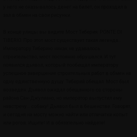
у него не оказывалось денег на билет, он проходил в
зал в обмен на свои рисунки.
В конце улицы вы видите Мост Тиберия. PONTE DI
TIBERIO. Про этот мост существует такая легенда…
Императору Тиберию никак не удавалось
строительство, мост постоянно обрушался. И тут
появился дьявол, который пообещал императору
успешное завершение строительных работ в обмен на
одну единственную душу. Тиберий обещал. Мост был
возведен. Дьявол ожидал обещанного со стороны
района Сан-Джулиано, но император выпустил ему
навстречу… собаку! Дьявол был в бешенстве. Говорят,
и сегодня на мосту можно найти или отпечатки копыт
или рогов. Ищите! И в обязательно найдете!