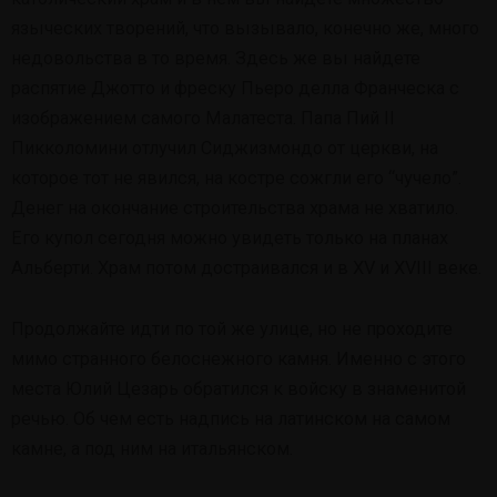
языческих творений, что вызывало, конечно же, много
недовольства в то время. Здесь же вы найдете
распятие Джотто и фреску Пьеро делла Франческа с
изображением самого Малатеста. Папа Пий II
Пикколомини отлучил Сиджизмондо от церкви, на
которое тот не явился, на костре сожгли его “чучело”.
Денег на окончание строительства храма не хватило.
Его купол сегодня можно увидеть только на планах
Альберти. Храм потом достраивался и в XV и XVIII веке.
Продолжайте идти по той же улице, но не проходите
мимо странного белоснежного камня. Именно с этого
места Юлий Цезарь обратился к войску в знаменитой
речью. Об чем есть надпись на латинском на самом
камне, а под ним на итальянском.