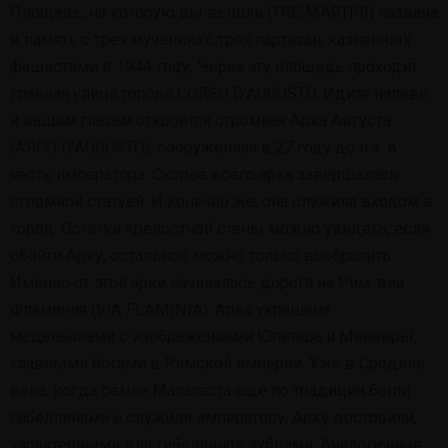
Площадь, на которую вы вышли (TRE MARTIRI) названа
в память о трех мучениках, трех партизан, казненных
фашистами в 1944 году. Через эту площадь проходит
главная улица города CORSO D’AUGUSTO. Идите налево
и вашим глазам откроется огромная Арка Августа
(ARCO D’AUGUSTO), сооруженная в 27 году до н.э. в
честь императора. Скорее всего арка завершалась
огромной статуей. И конечно же, она служила входом в
город. Остатки крепостной стены можно увидеть, если
обойти Арку, остальное можно только вообразить…
Именно от этой арки начиналась дорога на Рим, виа
Фламиния (VIA FLAMINIA). Арка украшена
медальонами с изображениями Юпитера и Миневры,
главными богами в Римской империи. Уже в Средние
века, когда семья Малатеста еще по традиции были
гибеллинами и служили императору, Арку достроили,
характерными для гибеллинов зубцами. Аналогичные