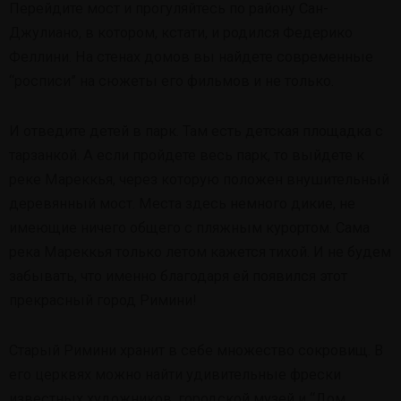
Перейдите мост и прогуляйтесь по району Сан-
Джулиано, в котором, кстати, и родился Федерико
Феллини. На стенах домов вы найдете современные
“росписи” на сюжеты его фильмов и не только.
И отведите детей в парк. Там есть детская площадка с
тарзанкой. А если пройдете весь парк, то выйдете к
реке Мареккья, через которую положен внушительный
деревянный мост. Места здесь немного дикие, не
имеющие ничего общего с пляжным курортом. Сама
река Мареккья только летом кажется тихой. И не будем
забывать, что именно благодаря ей появился этот
прекрасный город Римини!
Старый Римини хранит в себе множество сокровищ. В
его церквях можно найти удивительные фрески
известных художников, городской музей и “Дом