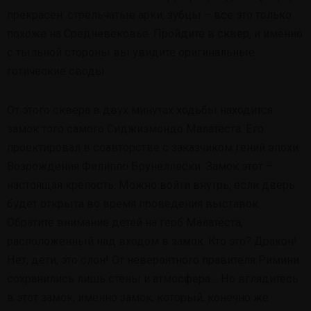
прекрасен: стрельчатые арки, зубцы – все это только
похоже на Средневековье. Пройдите в сквер, и именно
с тыльной стороны вы увидите оригинальные
готические своды.
От этого сквера в двух минутах ходьбы находится
замок того самого Сиджизмондо Малатеста. Его
проектировал в соавторстве с заказчиком гений эпохи
Возрождения Филиппо Брунеллески. Замок этот –
настоящая крепость. Можно войти внутрь, если дверь
будет открыта во время проведения выставок.
Обратите внимание детей на герб Малатеста,
расположенный над входом в замок. Кто это? Дракон!
Нет, дети, это слон! От невероятного правителя Римини
сохранились лишь стены и атмосфера… Но вглядитесь
в этот замок, именно замок, который, конечно же