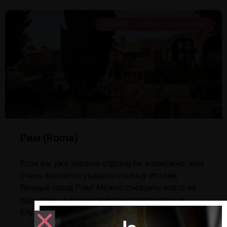
УЗНАЙТЕ РИМИНИ - SCOPRI RIMINI
Рим (Roma)
Если вы уже хорошо отдохнули, возможно, вам
очень захочется увидеть столицу Италии,
Вечный город Рим! Можно съездить всего на
один день, а можно забронировать отель и
блуждать по Риму два