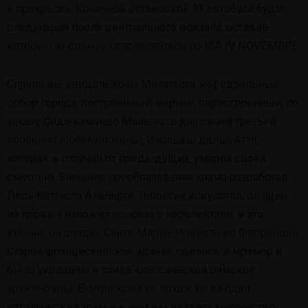
и прекрасен. Конечной остановкой 11 автобуса будет
следующая после центрального вокзала, оставив
которую за спиной, отправляйтесь по VIA IV NOVEMBRE.
Справа вы увидите Храм Малатеста, кафедральный
собор города, построенный, вернее, перестроенный, по
заказу Сиджизмондо Малатеста для своей третьей,
особенно любимой жены, Изольды дельи Атти,
которая, в отличии от предыдущих, умерла своей
смертью. Внешние преобразования храма разработал
Леон Баттиста Альберти. Теоретик искусства, он один
из первых изложил основы о перспективе, и это
именно он создал Санта-Мариа-Новелла во Флоренции.
Старое францисканское здание оделось в мрамор и
было украшено в стиле классической римской
архитектуры. Внутри храм не похож ни на один
католический храм и в нем вы найдете множество