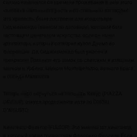
сильно изменился со времени проживания в нем этого
человека маленького роста и со стальным взглядом!
Это крепость, была построена для кондотьера-
Сиджизмондо (воином по договору), который был
настоящим ценителем искусства, если он нанял
архитектора, который сотворил купол Дуомо во
Флоренции. Да, Сиджизмондо был ужасен и
прекрасен! Сравните его замок со светским и изящным
замком в Урбино, замком Монтефельтро, вечного врага
и соседа Малатеста.
Теперь надо вернуться на площадь Кавур (PIAZZA
CAVOUR), откуда продолжайте идти по CORSO
D”AIGUSTO.
Кинотеатр Фульгор (FULGOR). Это именно тот кинотеатр,
в который ходил подростком Федерико Феллини. Если