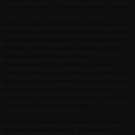
зубцы можно видеть на стенах московского Кремля!
Теперь вам надо вернуться обратно на площадь Трех
Мученников и полюбоваться на элегантную маленькую
часовню Антония Падуанского, построенную в 1518-
1539 годах. На этой площади во времена Римской
империи находился Форум. На стороне,
противоположной той, на которой стоит камень со
словами Цезаря, площадь слегка изогнута. Там же вы
вдали увидите другие античные ворота в город (можно
и туда прогуляться), ворота Монтамара. На этой
площади вы увидите памятник Цезарю и… пройдете по
CORSO D”AIGUSTO до другой площади.
PIAZA CAVOUR. Именно она “снималась” в фильме
Федерико Феллини “Амаркорд”. У гениального