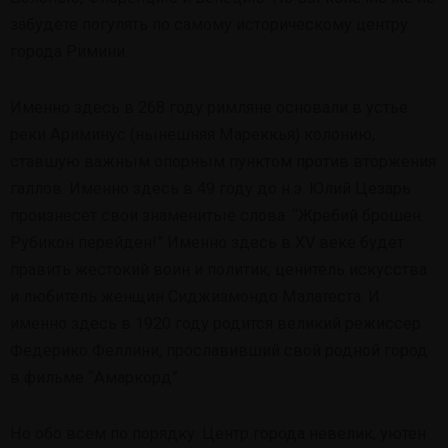
забудете погулять по самому историческому центру
города Римини.
Именно здесь в 268 году римляне основали в устье
реки Ариминус (нынешняя Мареккья) колонию,
ставшую важным опорным пунктом против вторжения
галлов. Именно здесь в 49 году до н.э. Юлий Цезарь
произнесет свои знаменитые слова: “Жребий брошен.
Рубикон перейден!” Именно здесь в XV веке будет
править жестокий воин и политик, ценитель искусства
и любитель женщин Сиджизмондо Малатеста. И
именно здесь в 1920 году родится великий режиссер
Федерико Феллини, прославивший свой родной город
в фильме “Амаркорд”.
Но обо всем по порядку. Центр города невелик, уютен