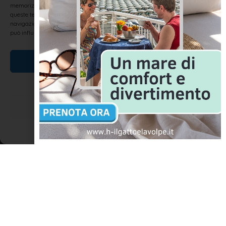
memorizzare e/o accedere alle informazioni del dispositivo. Il consenso a
un ortopedico? Dolore ai muscoli
queste tecnologie ci permetterà di elaborare dati come il comportamento di
navigazione o ID unici su questo sito. Non acconsentire o ritirare il consenso
può influire negativamente su alcune caratteristiche e funzioni.
LEGGI TUTTO »
Accetta
Nega
SALUTE E BENESSERE
Visualizza le preferenze
Cookie Policy
Dichiarazione sulla Privacy
Centri massaggio a Rimini e dintorni
Il Massaggio è una forma di terapia antica utilizzata