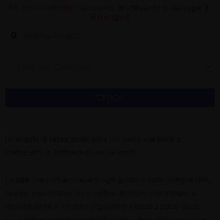
Ricerca aziende, ristoranti, professioni e spiagge in
Romagna
Seleziona Categoria
CERCA
Un angolo di
relax
, dedicato a chi vuole star bene e
mantenersi in forma negli anni a venire.
La
vita
che portiamo avanti ogni giorno è fatta di imprevisti,
stress, insoddisfazioni e cattive abitudini che minano la
nostra psiche e il nostro organismo a poco a poco. Sono
cose ormai risapute, ma pochi sono coloro che riescono a