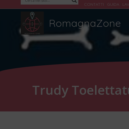
Vai
CONTATTI
|
GUIDA
|
LA
al
RomagnaZone
contenuto
Trudy Toeletta