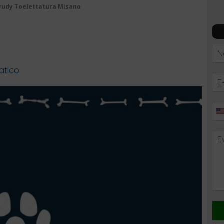
rudy Toelettatura Misano
atico