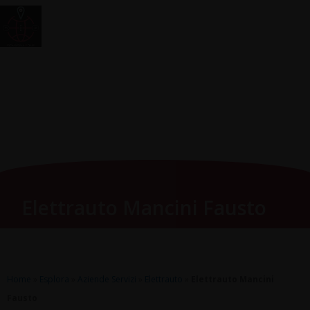
Vai
Main
RomagnaZone
al
Men
contenuto
Elettrauto Mancini Fausto
Home
»
Esplora
»
Aziende Servizi
»
Elettrauto
»
Elettrauto Mancini
Fausto