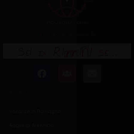
è un progetto a cura di
F
U
E
a
s
n
c
e
v
LINK RAPIDI
e
r
e
b
s
l
o
o
Vacanze in Romagna
o
p
Aggiungi Annuncio
k
e