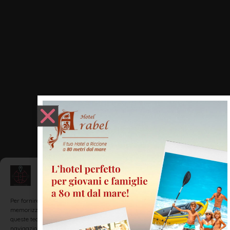
Gestisci Consenso
Per fornire le migliori esperienze, utilizziamo tecnologie come i cookie per
memorizzare e/o accedere alle informazioni del dispositivo. Il consenso a
queste tecnologie ci permetterà di elaborare dati come il comportamento di
navigazione o ID unici su questo sito. Non acconsentire o ritirare il consenso