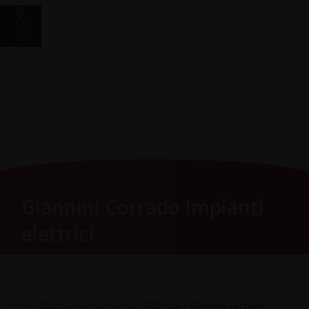
Vai
Main
RomagnaZone
al
Men
contenuto
Giannini Corrado Impianti
elettrici
Home
»
Esplora
»
Aziende Servizi
»
Elettricisti
»
Giannini Corrado