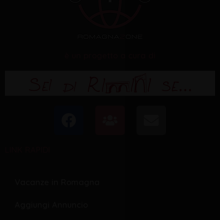
è un progetto a cura di
F
U
E
a
s
n
c
e
v
LINK RAPIDI
e
r
e
b
s
l
o
o
Vacanze in Romagna
o
p
Aggiungi Annuncio
k
e