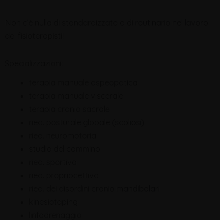
Non c’è nulla di standardizzato o di routinario nel lavoro
dei fisioterapisti!
Specializzazioni:
terapia manuale ospeopatica
terapia manuale viscerale
terapia cranio sacrale
ried. posturale globale (scoliosi)
ried. neuromotoria
studio del cammino
ried. sportiva
ried. propriocettiva
ried. dei disordini cranio mandibolari
kinesiotaping
linfodrenaggio