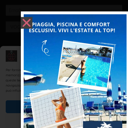
VOGLIO ISCRIVERMI!
Realizzato da: SH Web - Realizzazione Siti Internet e
Gestisci Consenso
Web Marketing Agency Rimini
Per fornire le migliori esperienze, utilizziamo tecnologie come i cookie per
memorizzare e/o accedere alle informazioni del dispositivo. Il consenso a
queste tecnologie ci permetterà di elaborare dati come il comportamento di
navigazione o ID unici su questo sito. Non acconsentire o ritirare il consenso
può influire negativamente su alcune caratteristiche e funzioni.
Accetta
Nega