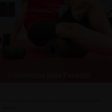
Vai
Main
RomagnaZone
al
Men
contenuto
Dottoressa Mila Paradisi
Home
»
Esplora
»
Aziende Servizi
»
Fisioterapisti
»
Dottoressa Mila
Paradisi