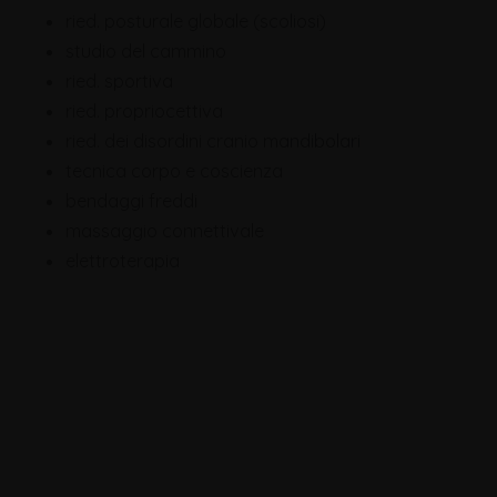
ried. posturale globale (scoliosi)
studio del cammino
ried. sportiva
ried. propriocettiva
ried. dei disordini cranio mandibolari
tecnica corpo e coscienza
bendaggi freddi
massaggio connettivale
elettroterapia