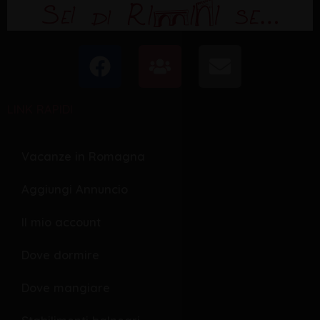
F
U
E
a
s
n
c
e
v
LINK RAPIDI
e
r
e
b
s
l
o
o
Vacanze in Romagna
o
p
Aggiungi Annuncio
k
e
Il mio account
Dove dormire
Dove mangiare