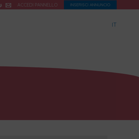
ACCEDI PANNELLO
INSERISCI ANNUNCIO
IT
icette
Dialetto
Storia
eBook
Blog