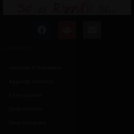
F
U
E
a
s
n
c
e
v
LINK RAPIDI
e
r
e
b
s
l
o
o
Vacanze in Romagna
o
p
Aggiungi Annuncio
k
e
Il mio account
Dove dormire
Dove mangiare