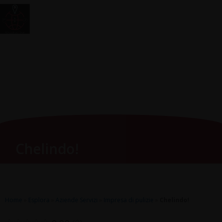
Vai
Main
RomagnaZone
al
Men
contenuto
Chelindo!
Home
»
Esplora
»
Aziende Servizi
»
Impresa di pulizie
»
Chelindo!