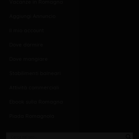
o
o
Vacanze in Romagna
o
p
Aggiungi Annuncio
k
e
Il mio account
Dove dormire
Dove mangiare
Stabilimenti balneari
Attività commerciali
Ebook sulla Romagna
Piada Romagnola