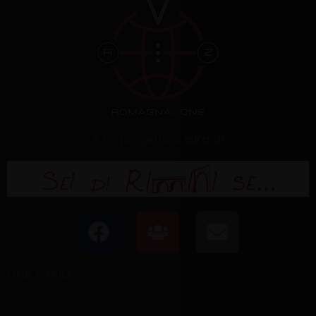
è un progetto a cura di
F
U
E
a
s
n
c
e
v
LINK RAPIDI
e
r
e
b
s
l