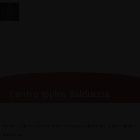
Vai
Main
RomagnaZone
al
Men
contenuto
Centro Ippico Balduccia
Home
»
Esplora
»
Aziende Servizi
»
Maneggi e equitazione
»
Centro Ippico
Balduccia