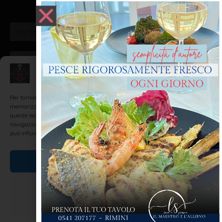
ISCRIVITI ALLA NOSTRA NEWSLETTER
Gestisci Consenso
VOGLIO ISCRIVERMI!
Per fornire le migliori esperienze, utilizziamo tecnologie come i cookie per
memorizzare e/o accedere alle informazioni del dispositivo. Il consenso a
queste tecnologie ci permetterà di elaborare dati come il comportamento di
navigazione o ID unici su questo sito. Non acconsentire o ritirare il consenso
può influire negativamente su alcune caratteristiche e funzioni.
Realizzato da: SH Web - Realizzazione Siti Internet e
Web Marketing Agency Rimini
Accetta
Nega
Visualizza le preferenze