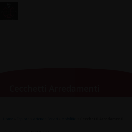
Vai
Main
RomagnaZone
al
Men
contenuto
Cecchetti Arredamenti
Home
»
Esplora
»
Aziende Servizi
»
Mobilifici
»
Cecchetti Arredamenti