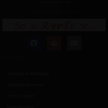
è un progetto a cura di
F
U
E
a
s
n
c
e
v
LINK RAPIDI
e
r
e
b
s
l
o
o
Vacanze in Romagna
o
p
Aggiungi Annuncio
k
e
Il mio account
Dove dormire