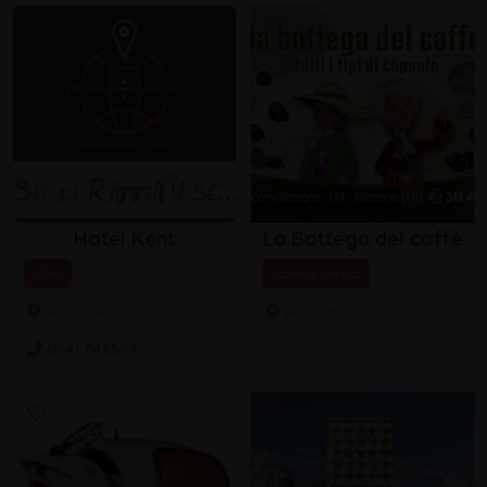
Hotel Kent
La Bottega del caffè
Hotel
Aziende Servizi
Riccione
Riccione
0541 646594