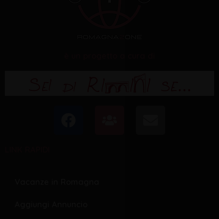
è un progetto a cura di
F
U
E
a
s
n
c
e
v
LINK RAPIDI
e
r
e
b
s
l
o
o
Vacanze in Romagna
o
p
Aggiungi Annuncio
k
e