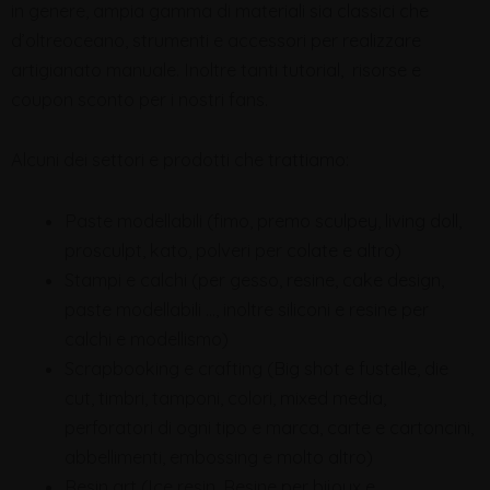
in genere, ampia gamma di materiali sia classici che
d’oltreoceano, strumenti e accessori per realizzare
artigianato manuale. Inoltre tanti tutorial, risorse e
coupon sconto per i nostri fans.
Alcuni dei settori e prodotti che trattiamo:
Paste modellabili (fimo, premo sculpey, living doll,
prosculpt, kato, polveri per colate e altro)
Stampi e calchi (per gesso, resine, cake design,
paste modellabili …, inoltre siliconi e resine per
calchi e modellismo)
Scrapbooking e crafting (Big shot e fustelle, die
cut, timbri, tamponi, colori, mixed media,
perforatori di ogni tipo e marca, carte e cartoncini,
abbellimenti, embossing e molto altro)
Resin art (Ice resin, Resine per bijoux e