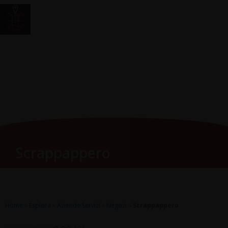
Vai
Main
RomagnaZone
al
Men
contenuto
Scrappappero
Home
»
Esplora
»
Aziende Servizi
»
Negozi
»
Scrappappero