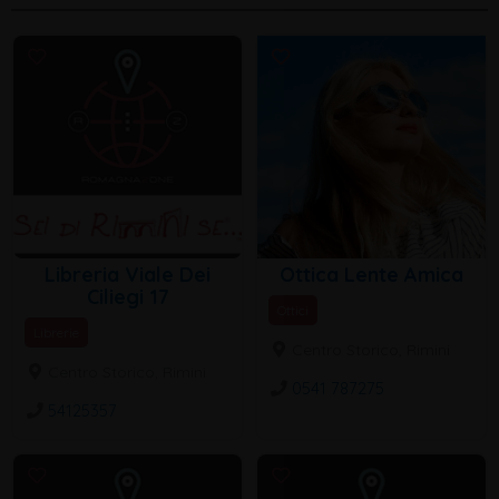
Libreria Viale Dei
Ottica Lente Amica
Ciliegi 17
Ottici
Librerie
Centro Storico, Rimini
Centro Storico, Rimini
0541 787275
54125357