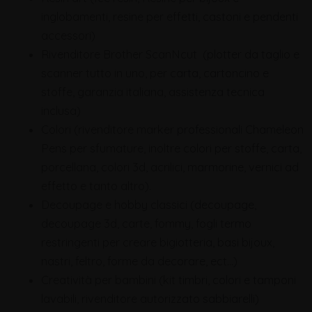
inglobamenti, resine per effetti, castoni e pendenti
accessori)
Rivenditore Brother ScanNcut (plotter da taglio e
scanner tutto in uno, per carta, cartoncino e
stoffe, garanzia italiana, assistenza tecnica
inclusa)
Colori (rivenditore marker professionali Chameleon
Pens per sfumature, inoltre colori per stoffe, carta,
porcellana, colori 3d, acrilici, marmorine, vernici ad
effetto e tanto altro).
Decoupage e hobby classici (decoupage,
decoupage 3d, carte, fommy, fogli termo
restringenti per creare bigiotteria, basi bijoux,
nastri, feltro, forme da decorare, ect…)
Creatività per bambini (kit timbri, colori e tamponi
lavabili, rivenditore autorizzato sabbiarelli)