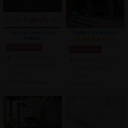
Centro Tonelli San
Podere Lesignano
Marino
5.0
1
Attività Commerciali
Bed and Breakfast
Via Tre Settembre 26 ,
Via dei Dativi 75 , San
San Marino 47899, San
Marino 47899, San
Marino
Marino
+378 0549 908424
335 570 8854