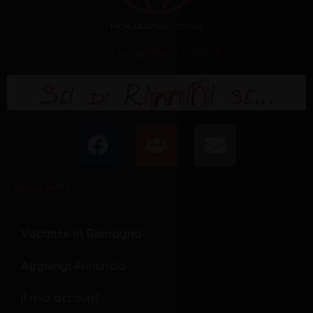
è un progetto a cura di
F
U
E
a
s
n
c
e
v
LINK RAPIDI
e
r
e
b
s
l
o
o
Vacanze in Romagna
o
p
Aggiungi Annuncio
k
e
Il mio account