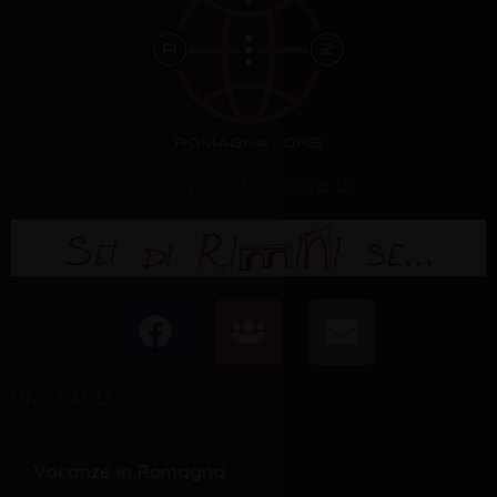
è un progetto a cura di
F
U
E
a
s
n
c
e
v
LINK RAPIDI
e
r
e
b
s
l
o
o
Vacanze in Romagna