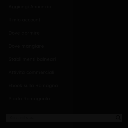
o
p
Aggiungi Annuncio
k
e
Il mio account
Dove dormire
Dove mangiare
Stabilimenti balneari
Attività commerciali
Ebook sulla Romagna
Piada Romagnola