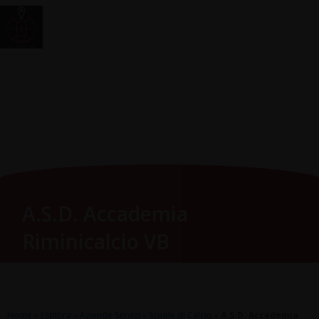
Vai
Main
RomagnaZone
al
Men
contenuto
A.S.D. Accademia
Riminicalcio VB
Home
»
Esplora
»
Aziende Servizi
»
Scuole di Calcio
»
A.S.D. Accademia