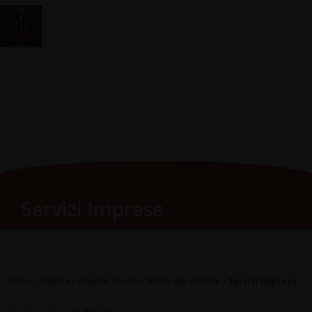
Vai
Main
RomagnaZone
al
Men
contenuto
Servizi Imprese
Home
»
Esplora
»
Aziende Servizi
»
Servizi alle aziende
»
Servizi Imprese