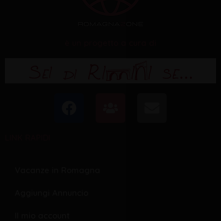
è un progetto a cura di
F
U
E
a
s
n
c
e
v
LINK RAPIDI
e
r
e
b
s
l
o
o
Vacanze in Romagna
o
p
Aggiungi Annuncio
k
e
Il mio account