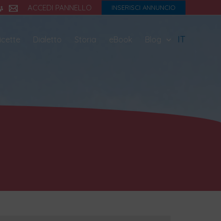
ACCEDI PANNELLO
INSERISCI ANNUNCIO
IT
icette
Dialetto
Storia
eBook
Blog