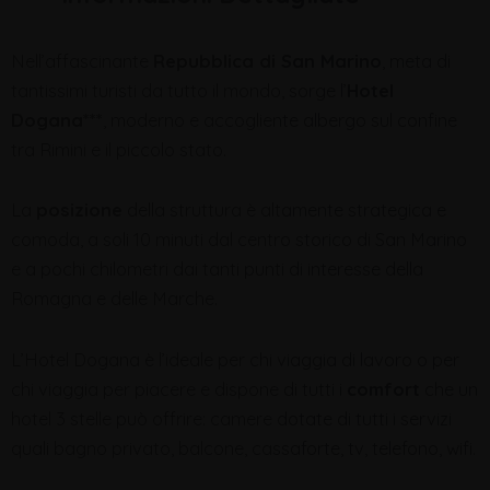
Nell’affascinante
Repubblica di San Marino
, meta di
tantissimi turisti da tutto il mondo, sorge l’
Hotel
Dogana***
, moderno e accogliente albergo sul confine
tra Rimini e il piccolo stato.
La
posizione
della struttura è altamente strategica e
comoda, a soli 10 minuti dal centro storico di San Marino
e a pochi chilometri dai tanti punti di interesse della
Romagna e delle Marche.
L’Hotel Dogana è l’ideale per chi viaggia di lavoro o per
chi viaggia per piacere e dispone di tutti i
comfort
che un
hotel 3 stelle può offrire: camere dotate di tutti i servizi
quali bagno privato, balcone, cassaforte, tv, telefono, wifi.