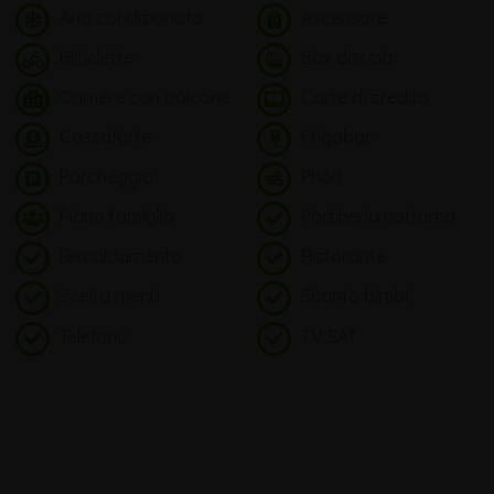
Aria condizionata
Ascensore
Biciclette
Box doccia
Camere con balcone
Carte di credito
Cassaforte
Frigobar
Parcheggio
Phon
Piano famiglia
Portineria notturna
Riscaldamento
Ristorante
Scelta menù
Sconto bimbi
Telefono
TV SAT