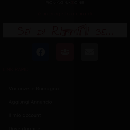
è un progetto a cura di
F
U
E
a
s
n
c
e
v
LINK RAPIDI
e
r
e
b
s
l
o
o
Vacanze in Romagna
o
p
Aggiungi Annuncio
k
e
Il mio account
Dove dormire