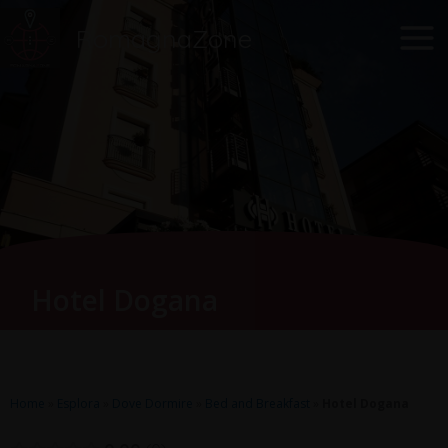
Vai
Main
RomagnaZone
al
Men
contenuto
Hotel Dogana
Home
»
Esplora
»
Dove Dormire
»
Bed and Breakfast
»
Hotel Dogana