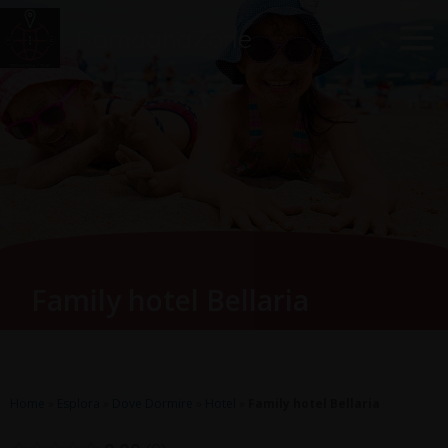
Vai
Main
RomagnaZone
al
Men
contenuto
Family hotel Bellaria
Home
»
Esplora
»
Dove Dormire
»
Hotel
»
Family hotel Bellaria