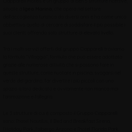
Ciapparelli Hotels è un gruppo di ben 5 strutture ricettive,
situate a
Igea Marina
, che opera nel settore
dell’accoglienza turistica da diversi anni e ha come unico
obbiettivo quello di cercare di soddisfare il più possibile i
suoi clienti; offrendo solo strutture di elevato livello.
Tra i molti servizi offerti dal gruppo Ciapparelli troviamo
la formula “Villaggio”, formula che può essere adottata
grazie alle numerose attività che si possono fare in
queste strutture, come nuotare in piscina, svagarsi nel
verde del giardino, far divertire i più piccoli con uno
spazio a loro dedicato e ovviamente non manca mai
l’animazione e l’allegria.
Le 3 strutture di cui è composto il Gruppo Ciapparelli
sono: l’hotel Nautilus, Il Bed and Breakfast Sirena,
l’Holiday Park, l’albergo Arizona e l’hotel Florida Park.