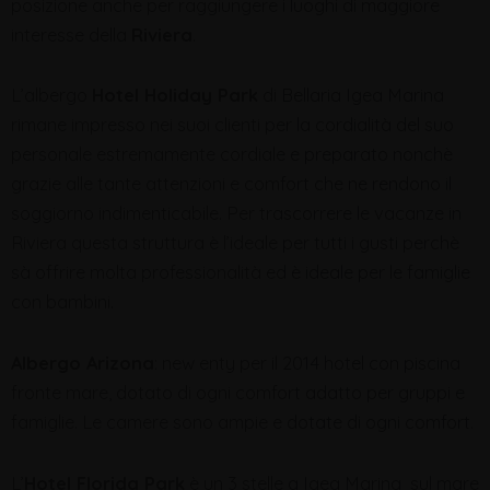
posizione anche per raggiungere i luoghi di maggiore
interesse della
Riviera
.
L’albergo
Hotel Holiday Park
di Bellaria Igea Marina
rimane impresso nei suoi clienti per la cordialità del suo
personale estremamente cordiale e preparato nonchè
grazie alle tante attenzioni e comfort che ne rendono il
soggiorno indimenticabile. Per trascorrere le vacanze in
Riviera questa struttura è l’ideale per tutti i gusti perchè
sà offrire molta professionalità ed è ideale per le famiglie
con bambini.
Albergo Arizona
: new enty per il 2014 hotel con piscina
fronte mare, dotato di ogni comfort adatto per gruppi e
famiglie. Le camere sono ampie e dotate di ogni comfort.
L’
Hotel Florida Park
è un 3 stelle a Igea Marina sul mare