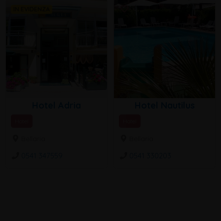
IN EVIDENZA
Hotel Adria
Hotel Nautilus
Hotel
Hotel
Bellaria
Bellaria
0541 347559
0541 330203