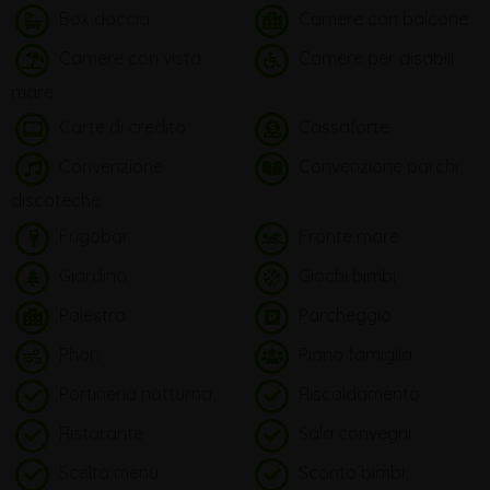
Box doccia
Camere con balcone
Camere con vista
Camere per disabili
mare
Carte di credito
Cassaforte
Convenzione
Convenzione parchi
discoteche
Frigobar
Fronte mare
Giardino
Giochi bimbi
Palestra
Parcheggio
Phon
Piano famiglia
Portineria notturna
Riscaldamento
Ristorante
Sala convegni
Scelta menù
Sconto bimbi