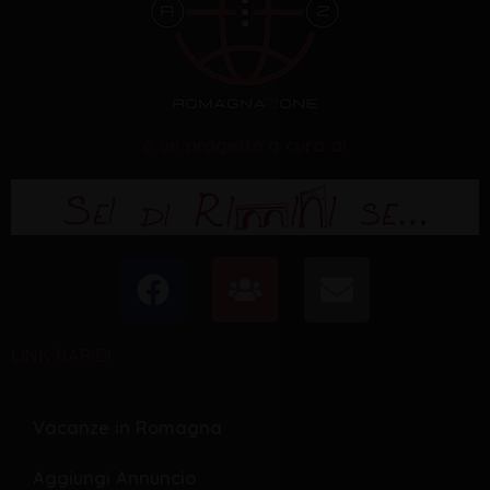
è un progetto a cura di
F
U
E
a
s
n
c
e
v
LINK RAPIDI
e
r
e
b
s
l
o
o
Vacanze in Romagna
o
p
Aggiungi Annuncio