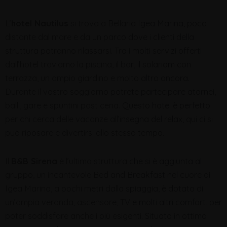
L’
hotel Nautilus
si trova a Bellaria Igea Marina, poco
distante dal mare e da un parco dove i clienti della
struttura potranno rilassarsi. Tra i molti servizi offerti
dall’hotel troviamo la piscina, il bar, il solariom con
terrazza, un ampio giardino e molto altro ancora.
Durante il vostro soggiorno potrete partecipare atornei,
balli, gare e spuntini post cena. Questo hotel è perfetto
per chi cerca delle vacanze all’insegna del relax, qui ci si
può riposare e divertirsi allo stesso tempo.
Il
B&B Sirena
è l’ultima struttura che si è aggiunta al
gruppo, un incantevole Bed and Breakfast nel cuore di
Igea Marina, a pochi metri dalla spiaggia, è dotato di
un’ampia veranda, ascensore, TV e molti altri comfort, per
poter soddisfare anche i più esigenti. Situato in ottima