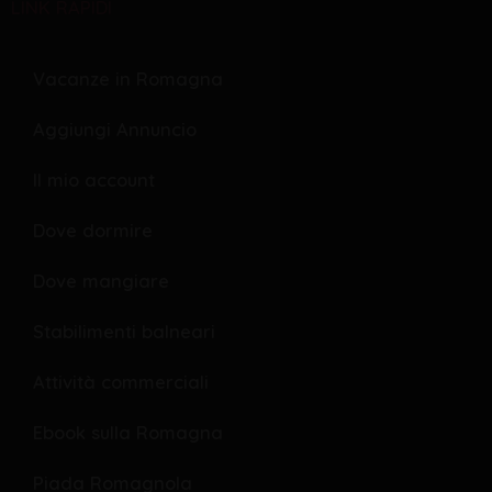
LINK RAPIDI
e
r
e
b
s
l
o
o
Vacanze in Romagna
o
p
Aggiungi Annuncio
k
e
Il mio account
Dove dormire
Dove mangiare
Stabilimenti balneari
Attività commerciali
Ebook sulla Romagna
Piada Romagnola