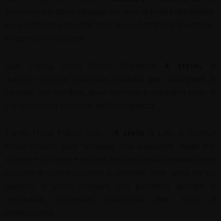
è un vero e proprio villaggio vacanze di fronte alla pineta
e a pochissimi passi dal mare dove i bambini si divertono
e i genitori si rilassano
Club Family Hotel Milano Marittima
4 stelle,
in
questa struttura rinomata, studiata per accogliere le
famiglie con bambini, dove cortesia e cordialità sono le
caratteristiche principali dell’accoglienza.
Family Hotel Palace Lido
, 4 stelle
a Lido di Savio
,
si
trova proprio sulla spiaggia, una posizione ideale per
scegliere tra mare e piscina. Nessun costo aggiuntivo per
passare le vostre vacanze in serenità. Molti sono servizi
dedicati ai vostri bambini, che potranno giocare in
tranquillità, sorvegliati dall’occhio dello staff di
professionisti.