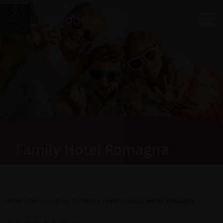
Vai
Main
RomagnaZone
al
Men
contenuto
Family Hotel Romagna
Home
»
Esplora
»
Dove Dormire
»
Hotel
»
Family Hotel Romagna