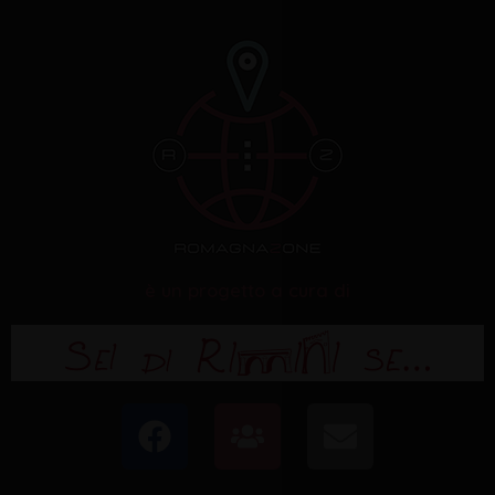
è un progetto a cura di
F
U
E
a
s
n
c
e
v