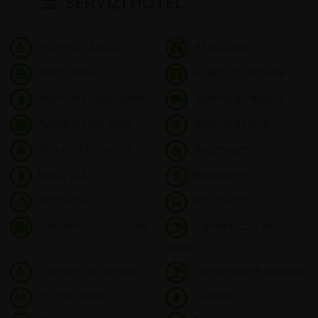
SERVIZI HOTEL
Accesso disabili
All inclusive
Animazione
Apertura annuale
Apertura Capodanno
Apertura Pasqua
Apertura per fiere
Apertura Ponti
Aria condizionata
Ascensore
Baby club
Babysitter
Biciclette
Box doccia
Camere con balcone
Camere con vista
mare
Camere per disabili
Convenzione spiaggia
Fronte mare
Giardino