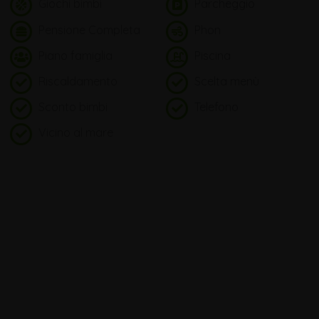
Giochi bimbi
Parcheggio
Pensione Completa
Phon
Piano famiglia
Piscina
Riscaldamento
Scelta menù
Sconto bimbi
Telefono
Vicino al mare