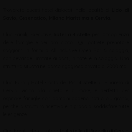
Troverete questi hotel dislocati nelle località di
Lido di
Savio, Cesenatico, Milano Marittima e Cervia
.
Club Family Executive,
hotel a 4 stelle
per l’accoglienza
delle famiglie e dei loro piccoli. Qui potrete prenotare
soggiorni in formula All Inclusive Open Bar & spiaggia,
con bevande illimitate ai pasti, in hotel e in spiaggia. Una
struttura situata nel parco rigoglioso privato di 2000 mq.
Club Family Hotel Costa dei Pini
3 stelle
di Pinarella di
Cervia, vicino alla pineta e al mare, è perfetto per
ospitare famiglie con bambini appena nati o più grandi,
perché la struttura ricettiva è in grado di soddisfare tutte
le esigenze.
Club Family Hotel Tintoretto
4 stelle
di Pinarella di Cervia