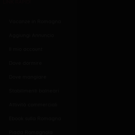
LINK RAPIDI
e
r
e
b
s
l
o
o
Vacanze in Romagna
o
p
Aggiungi Annuncio
k
e
Il mio account
Dove dormire
Dove mangiare
Stabilimenti balneari
Attività commerciali
Ebook sulla Romagna
Piada Romagnola