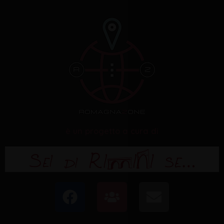
è un progetto a cura di
F
U
E
a
s
n
c
e
v