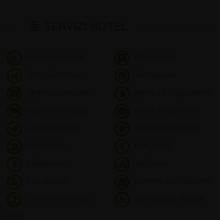
SERVIZI HOTEL
Accesso disabili
All inclusive
Animali ammessi
Animazione
Apertura annuale
Apertura Capodanno
Apertura Pasqua
Apertura per fiere
Apertura Ponti
Aria condizionata
Ascensore
Baby club
Babysitter
Biciclette
Box doccia
Camere con balcone
Camere con vista
Camere per disabili
mare