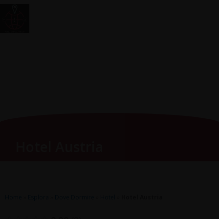
Vai
Main
RomagnaZone
al
Men
contenuto
Hotel Austria
Home
»
Esplora
»
Dove Dormire
»
Hotel
»
Hotel Austria