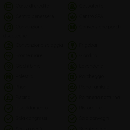
Carte di credito
Cassaforte
Centro benessere
Centro SPA
Convenzione
Convenzione parchi
discoteche
Convenzione spiaggia
Frigobar
Fronte mare
Giardino
Giochi bimbi
Lavanderia
Palestra
Parcheggio
Phon
Piano famiglia
Piscina
Portineria notturna
Riscaldamento
Ristorante
Sala congressi
Sala convegni
Scelta menù
Sconto bimbi