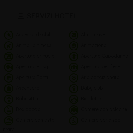
SERVIZI HOTEL
Accesso disabili
All inclusive
Animali ammessi
Animazione
Apertura annuale
Apertura Capodanno
Apertura Pasqua
Apertura per fiere
Apertura Ponti
Aria condizionata
Ascensore
Baby club
Babysitter
Biciclette
Box doccia
Camere con balcone
Camere con vista
Camere per disabili
mare