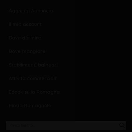
o
p
Aggiungi Annuncio
k
e
Il mio account
Dove dormire
Dove mangiare
Stabilimenti balneari
Attività commerciali
Ebook sulla Romagna
Piada Romagnola