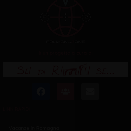
è un progetto a cura di
F
U
E
a
s
n
c
e
v
LINK RAPIDI
e
r
e
b
s
l
o
o
Vacanze in Romagna