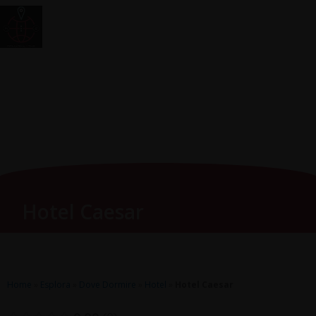
Vai
Main
RomagnaZone
al
Men
contenuto
Hotel Caesar
Home
»
Esplora
»
Dove Dormire
»
Hotel
»
Hotel Caesar