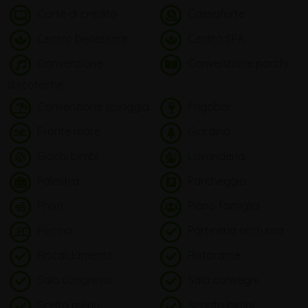
Carte di credito
Cassaforte
Centro benessere
Centro SPA
Convenzione
Convenzione parchi
discoteche
Convenzione spiaggia
Frigobar
Fronte mare
Giardino
Giochi bimbi
Lavanderia
Palestra
Parcheggio
Phon
Piano famiglia
Piscina
Portineria notturna
Riscaldamento
Ristorante
Sala congressi
Sala convegni
Scelta menù
Sconto bimbi