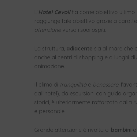
L’
Hotel Cevoli
ha come obiettivo ultimo l
raggiunge tale obiettivo grazie a caratte
attenzione
verso i suoi ospiti.
La struttura,
adiacente
sia al mare che a
anche ai centri di shopping e a luoghi di
animazione.
Il clima di
tranquillità
e
benessere
, favor
dall’hotel), da escursioni con guida organi
storici, è ulteriormente rafforzato dalla 
e personale.
Grande attenzione è rivolta ai
bambini
e 