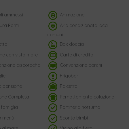
li ammessi
Animazione
ura Ponti
Aria condizionata locali
comuni
ette
Box doccia
e con vista mare
Carte di credito
nzione discoteche
Convenzione parchi
lie
Frigobar
 pensione
Palestra
one Completa
Pernottamento colazione
 famiglia
Portineria notturna
a menù
Sconto bimbi
o al mare
Vicino alla fiera