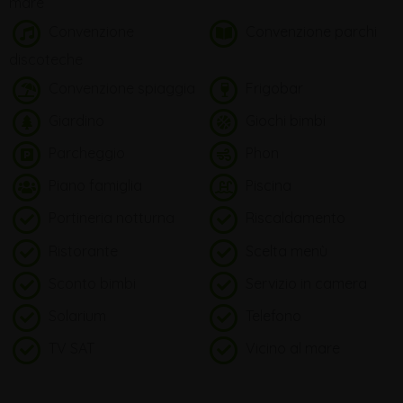
mare
Convenzione
Convenzione parchi
discoteche
Convenzione spiaggia
Frigobar
Giardino
Giochi bimbi
Parcheggio
Phon
Piano famiglia
Piscina
Portineria notturna
Riscaldamento
Ristorante
Scelta menù
Sconto bimbi
Servizio in camera
Solarium
Telefono
TV SAT
Vicino al mare