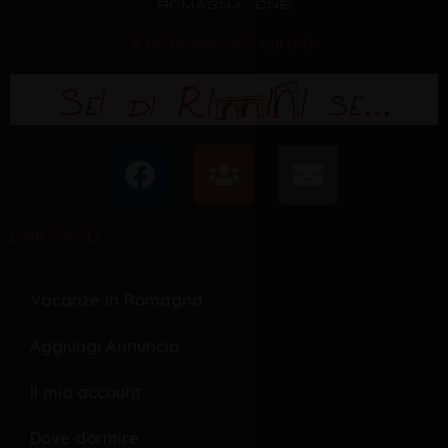
è un progetto a cura di
F
U
E
a
s
n
c
e
v
LINK RAPIDI
e
r
e
b
s
l
o
o
Vacanze in Romagna
o
p
Aggiungi Annuncio
k
e
Il mio account
Dove dormire