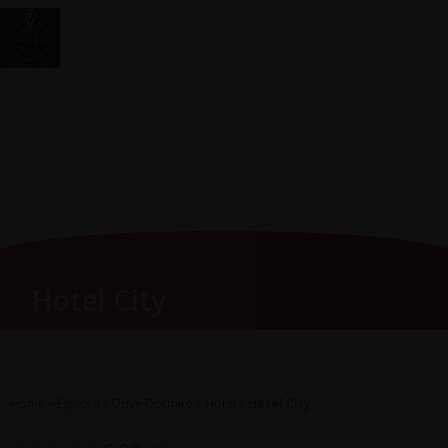
Vai
Main
RomagnaZone
al
Men
contenuto
Hotel City
Home
»
Esplora
»
Dove Dormire
»
Hotel
»
Hotel City