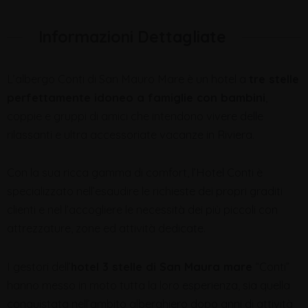
Informazioni Dettagliate
L’albergo Conti di San Mauro Mare è un hotel a
tre stelle
perfettamente idoneo a famiglie con bambini
,
coppie e gruppi di amici che intendono vivere delle
rilassanti e ultra accessoriate vacanze in Riviera.
Con la sua ricca gamma di comfort, l’Hotel Conti è
specializzato nell’esaudire le richieste dei propri graditi
clienti e nel l’accogliere le necessità dei più piccoli con
attrezzature, zone ed attività dedicate.
I gestori dell’
hotel 3 stelle di San Maura mare
“Conti”
hanno messo in moto tutta la loro esperienza, sia quella
conquistata nell’ambito alberghiero dopo anni di attività