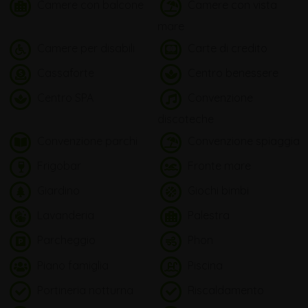
Camere con balcone
Camere con vista
mare
Camere per disabili
Carte di credito
Cassaforte
Centro benessere
Centro SPA
Convenzione
discoteche
Convenzione parchi
Convenzione spiaggia
Frigobar
Fronte mare
Giardino
Giochi bimbi
Lavanderia
Palestra
Parcheggio
Phon
Piano famiglia
Piscina
Portineria notturna
Riscaldamento