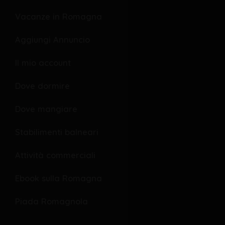
b
s
l
o
o
Vacanze in Romagna
o
p
Aggiungi Annuncio
k
e
Il mio account
Dove dormire
Dove mangiare
Stabilimenti balneari
Attività commerciali
Ebook sulla Romagna
Piada Romagnola