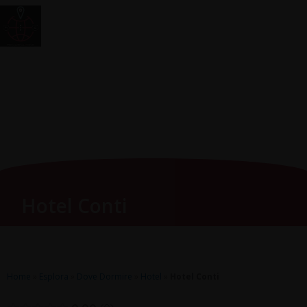
Vai
Main
RomagnaZone
al
Men
contenuto
Hotel Conti
Home
»
Esplora
»
Dove Dormire
»
Hotel
»
Hotel Conti