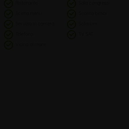
Ristorante
Sala congressi
Scelta menù
Sconto bimbi
Servizio in camera
Solarium
Telefono
TV SAT
Vicino al mare