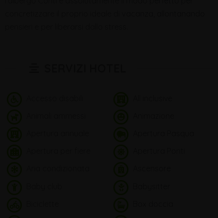
l’albergo Conti è assolutamente il modo perfetto per
concretizzare il proprio ideale di vacanza, allontanando
pensieri e per liberarsi dallo stress.
SERVIZI HOTEL
Accesso disabili
All inclusive
Animali ammessi
Animazione
Apertura annuale
Apertura Pasqua
Apertura per fiere
Apertura Ponti
Aria condizionata
Ascensore
Baby club
Babysitter
Biciclette
Box doccia