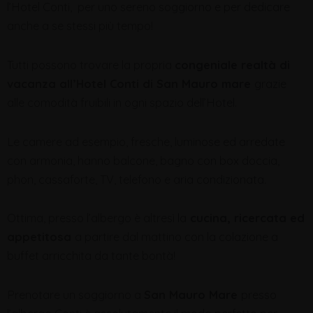
l’Hotel Conti, per uno sereno soggiorno e per dedicare
anche a se stessi più tempo!
Tutti possono trovare la propria
congeniale realtà di
vacanza all’Hotel Conti di San Mauro mare
grazie
alle comodità fruibili in ogni spazio dell’Hotel.
Le camere ad esempio, fresche, luminose ed arredate
con armonia, hanno balcone, bagno con box doccia,
phon, cassaforte, TV, telefono e aria condizionata.
Ottima, presso l’albergo è altresì la
cucina, ricercata ed
appetitosa
a partire dal mattino con la colazione a
buffet arricchita da tante bontà!
Prenotare un soggiorno a
San Mauro Mare
presso