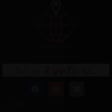
è un progetto a cura di
F
U
E
a
s
n
c
e
v
LINK RAPIDI
e
r
e