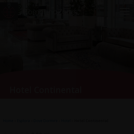
Vai
Main
RomagnaZone
al
Men
contenuto
Hotel Continental
Home
»
Esplora
»
Dove Dormire
»
Hotel
»
Hotel Continental