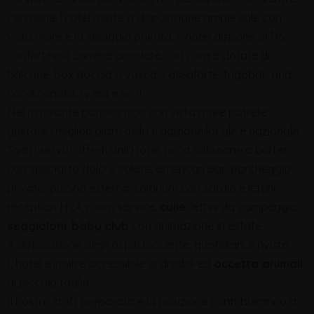
cerimonie l’hotel mette a disposizione ampie sale con
vista mare e la spiaggia privata. L’hotel dispone di 116
confortevoli camere arredate con cura e dotate di
balcone, box doccia o vasca, cassaforte, frigobar, aria
condizionata, tv led e wi-fi.
Nel ristorante panoramico con vista mare potrete
gustare i migliori piatti della tradizione locale e nazionale.
Tanti i servizi offerti dall’Hotel: ricca colazione a buffet
con specialità dolci e salate, american bar, parcheggio
privato, piscina esterna, solarium con sdraio e lettini,
reception H24, room service,
culle
, lettini da campeggio,
seggioloni
,
baby club
con animazione in estate.
A disposizione degli ospiti biciclette, quotidiani e riviste.
L’hotel è inoltre accessibile ai disabili ed
accetta animali
di piccola taglia.
Il nostro staff preparato e la posizione contribuiranno a