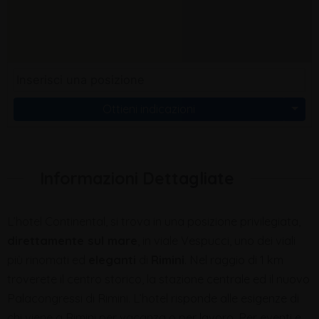
Ottieni indicazioni
Informazioni Dettagliate
L’hotel Continental, si trova in una posizione privilegiata,
direttamente sul mare
, in viale Vespucci, uno dei viali
più rinomati ed
eleganti
di
Rimini
. Nel raggio di 1 km
troverete il centro storico, la stazione centrale ed il nuovo
Palacongressi di Rimini. L’hotel risponde alle esigenze di
chi viene a Rimini per vacanza o per lavoro. Per eventi e