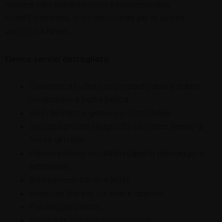
rendere ogni vacanza unica e indimenticabile.
Hotel Continental, la location ideale per la vostra
vacanza a Rimini…
Elenco servizi dettagliato
Colazione a buffet con proposte dolci e salate,
prodotti bio e frutta fresca
Wi-Fi illimitato e gratuito in tutto l’hotel
Spiaggia privata (Bagno 32 La Fenice Rimini) di
fronte all’Hotel.
Piscina esterna riscaldata (aperta da maggio a
settembre)
Solarium con sdraio e lettini
American Bar per cocktail e aperitivi.
Parcheggio privato
Ristorante con vista panoramica.