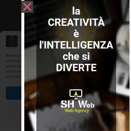
Gestisci Consenso
Per fornire le migliori esperienze, utilizziamo tecnologie come i cookie per
memorizzare e/o accedere alle informazioni del dispositivo. Il consenso a
queste tecnologie ci permetterà di elaborare dati come il comportamento di
navigazione o ID unici su questo sito. Non acconsentire o ritirare il consenso
può influire negativamente su alcune caratteristiche e funzioni.
Accetta
Nega
Visualizza le preferenze