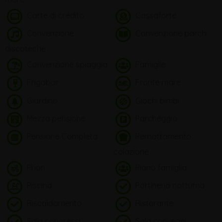
Carte di credito
Cassaforte
Convenzione
Convenzione parchi
discoteche
Convenzione spiaggia
Famiglie
Frigobar
Fronte mare
Giardino
Giochi bimbi
Mezza pensione
Parcheggio
Pensione Completa
Pernottamento
colazione
Phon
Piano famiglia
Piscina
Portineria notturna
Riscaldamento
Ristorante
Sala congressi
Sala convegni