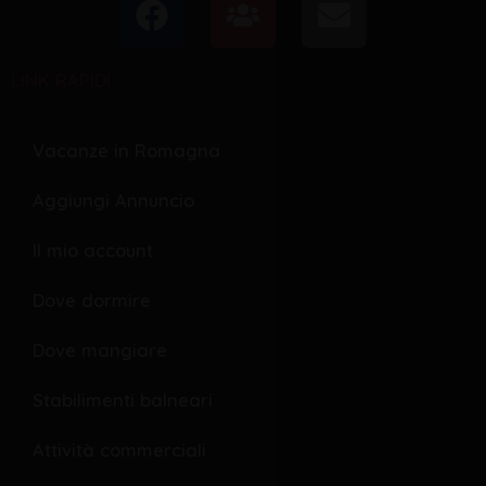
a
s
n
c
e
v
LINK RAPIDI
e
r
e
b
s
l
o
o
Vacanze in Romagna
o
p
Aggiungi Annuncio
k
e
Il mio account
Dove dormire
Dove mangiare
Stabilimenti balneari
Attività commerciali