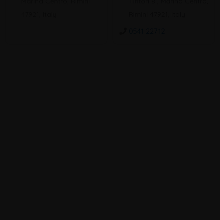
Marina Centro, Rimini
Tintori 8 , Marina Centro,
47921, Italy
Rimini 47921, Italy
0541 22712