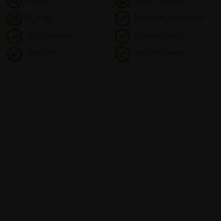
Piscina
Portineria notturna
Scelta menù
Sconto bimbi
Telefono
Vicino al mare