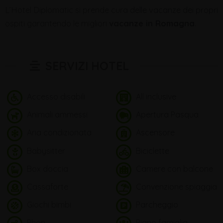
L’Hotel Diplomatic si prende cura delle vacanze dei propri
ospiti garantendo le migliori
vacanze in Romagna
.
SERVIZI HOTEL
Accesso disabili
All inclusive
Animali ammessi
Apertura Pasqua
Aria condizionata
Ascensore
Babysitter
Biciclette
Box doccia
Camere con balcone
Cassaforte
Convenzione spiaggia
Giochi bimbi
Parcheggio
Phon
Piano famiglia