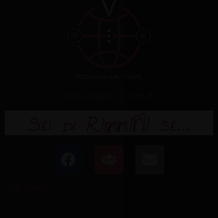
è un progetto a cura di
F
U
E
a
s
n
c
e
v
LINK RAPIDI
e
r
e
b
s
l