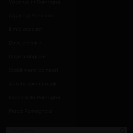
o
o
Vacanze in Romagna
o
p
Aggiungi Annuncio
k
e
Il mio account
Dove dormire
Dove mangiare
Stabilimenti balneari
Attività commerciali
Ebook sulla Romagna
Piada Romagnola