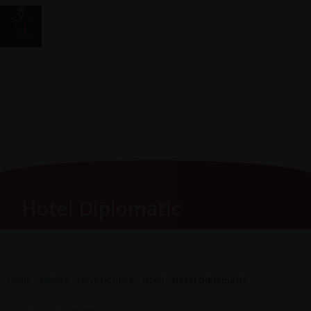
Vai
Main
RomagnaZone
al
Men
contenuto
Hotel Diplomatic
Home
»
Esplora
»
Dove Dormire
»
Hotel
»
Hotel Diplomatic