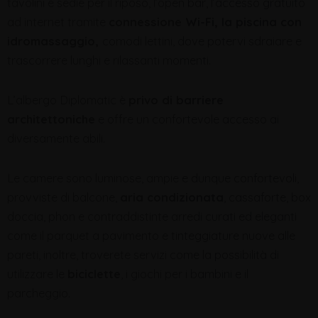
tavolini e sedie per il riposo, l’open bar, l’accesso gratuito
ad internet tramite
connessione Wi-Fi, la
piscina con
idromassaggio,
comodi lettini, dove potervi sdraiare e
trascorrere lunghi e rilassanti momenti.
L’albergo Diplomatic è
privo di barriere
architettoniche
e offre un confortevole accesso ai
diversamente abili.
Le camere sono luminose, ampie e dunque confortevoli,
provviste di balcone,
aria condizionata
, cassaforte, box
doccia, phon e contraddistinte arredi curati ed eleganti
come il parquet a pavimento e tinteggiature nuove alle
pareti, inoltre, troverete servizi come la possibilità di
utilizzare le
biciclette
, i giochi per i bambini e il
parcheggio.