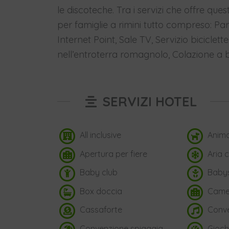
le discoteche. Tra i servizi che offre ques
per famiglie a rimini tutto compreso: Par
Internet Point, Sale TV, Servizio biciclette
nell’entroterra romagnolo, Colazione a b
SERVIZI HOTEL
All inclusive
Anima
Apertura per fiere
Aria 
Baby club
Babys
Box doccia
Camer
Cassaforte
Conve
Convenzione spiaggia
Gioch