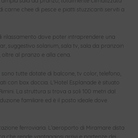
ll’ ampia sala da pranzo, totalmente climatizzata
 carne chee di pesce e piatti stuzzicanti serviti a
 di rilassamento dove poter intraprendere una
bar, suggestivo solarium, sala tv, sala da pranzoin
 oltre al pranzo e alla cena.
ono tutte dotate di balcone, tv color, telefono,
ivati con box doccia. L’Hotel Esplanade è situato
imini. La struttura si trova a soli 100 metri dal
nduzione familiare ed è il posto ideale dove
stazione ferroviaria. L’aeroporto di Miramare dista
ica che rende vantaggiosi arrivi e partenze dei