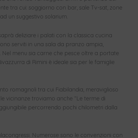
iente tra cui: soggiorno con bar, sale Tv-sat, zone
re ad un suggestivo solarium.
prà deliziare i palati con la classica cucina
no serviti in una sala da pranzo ampia,
 Nel menu sia carne che pesce oltre a portate
vazzurra di Rimini è ideale sia per le famiglie
ento romagnoli tra cui Fiabilandia, meraviglioso
le vicinanze troviamo anche “Le terme di
aggiungibile percorrendo pochi chilometri dalla
l Palacongressi. Numerose sono le convenzioni con