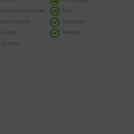
ttamento colazione
Phon
eria notturna
Ristorante
o bimbi
Telefono
o al mare