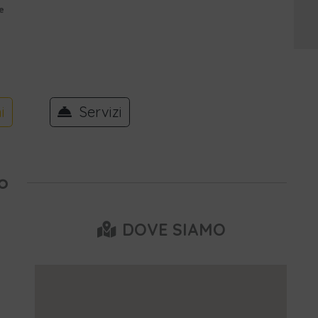
e
i
Servizi
o
DOVE SIAMO