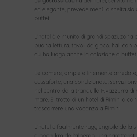
L
a gustosa cucina
dell’hotel, servita ne
ed elegante, prevede menù a scelta sia di
buffet.
L’hotel è è munito di grandi spazi, zona
buona lettura, tavoli da gioco, hall con 
cui ha luogo anche la colazione a buffet,
Le camere, ampie e finemente arredate, s
cassaforte, aria condizionata, servizi pr
nel centro della tranquilla Rivazzurra di R
mare. Si tratta di un hotel di Rimini a co
trascorrere una vacanza a Rimini.
L’hotel è facilmente raggiungibile dalla 
a pochi km dall’albergo, una caratterist