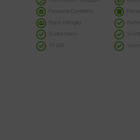
Pensione Completa
Perno
Piano famiglia
Portin
Scelta menù
Scont
TV SAT
Vicin