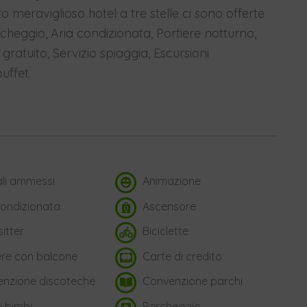
to meraviglioso hotel a tre stelle ci sono offerte
cheggio, Aria condizionata, Portiere notturno,
 gratuito, Servizio spiaggia, Escursioni
uffet.
li ammessi
Animazione
condizionata
Ascensore
itter
Biciclette
e con balcone
Carte di credito
nzione discoteche
Convenzione parchi
i bimbi
Parcheggio