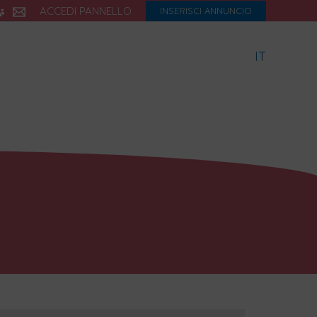
ACCEDI PANNELLO
INSERISCI ANNUNCIO
IT
icette
Dialetto
Storia
eBook
Blog