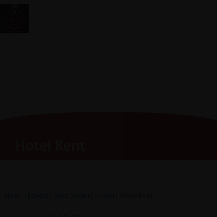
Vai
Main
RomagnaZone
al
Men
contenuto
Hotel Kent
Home
»
Esplora
»
Dove Dormire
»
Hotel
»
Hotel Kent