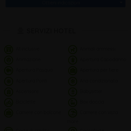
Ottieni indicazioni
SERVIZI HOTEL
All inclusive
Animali ammessi
Animazione
Apertura Capodanno
Apertura Pasqua
Apertura per fiere
Apertura Ponti
Aria condizionata
Ascensore
Babysitter
Biciclette
Box doccia
Camere con balcone
Camere con vista
mare
Carte di credito
Cassaforte