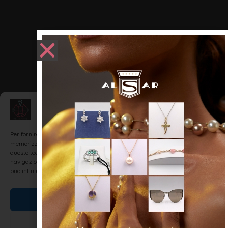
Gestisci Consenso
Per fornire le migliori esperienze, utilizziamo tecnologie come i cookie per
memorizzare e/o accedere alle informazioni del dispositivo. Il consenso a
queste tecnologie ci permetterà di elaborare dati come il comportamento di
navigazione o ID unici su questo sito. Non acconsentire o ritirare il consenso
può influire negativamente su alcune caratteristiche e funzioni.
Accetta
Nega