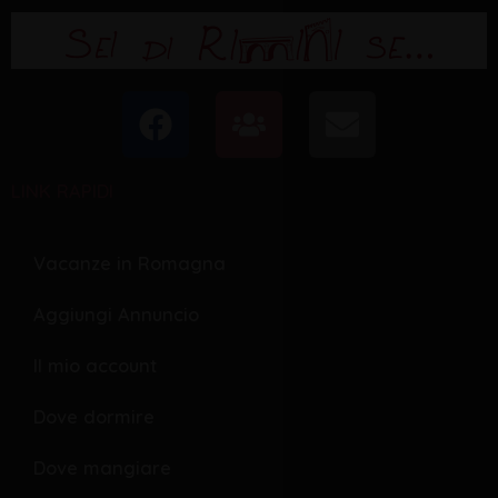
F
U
E
a
s
n
c
e
v
LINK RAPIDI
e
r
e
b
s
l
o
o
Vacanze in Romagna
o
p
Aggiungi Annuncio
k
e
Il mio account
Dove dormire
Dove mangiare