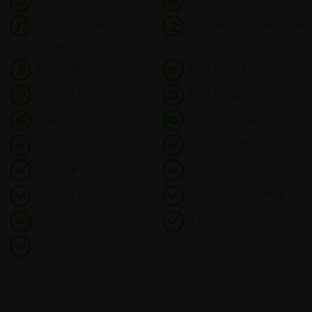
Convenzione
Convenzione spiaggia
discoteche
Frigobar
Fronte mare
Giochi bimbi
Parcheggio
Phon
Piano famiglia
Portineria notturna
Riscaldamento
Ristorante
Scelta menù
Sconto bimbi
Servizio in camera
Telefono
TV SAT
Vicino al mare