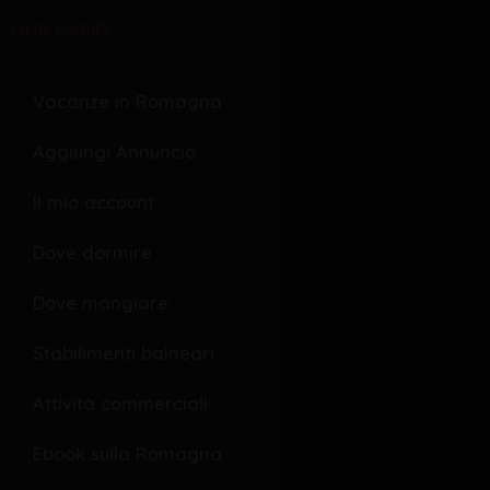
c
e
v
LINK RAPIDI
e
r
e
b
s
l
o
o
Vacanze in Romagna
o
p
Aggiungi Annuncio
k
e
Il mio account
Dove dormire
Dove mangiare
Stabilimenti balneari
Attività commerciali
Ebook sulla Romagna