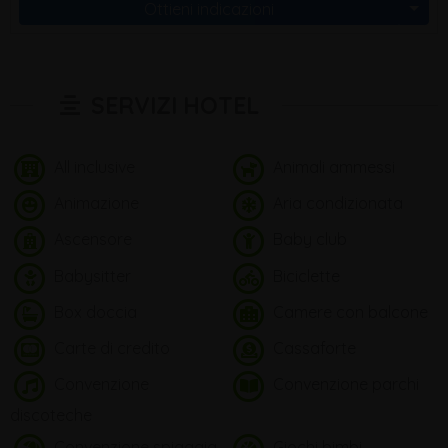
Ottieni indicazioni
SERVIZI HOTEL
All inclusive
Animali ammessi
Animazione
Aria condizionata
Ascensore
Baby club
Babysitter
Biciclette
Box doccia
Camere con balcone
Carte di credito
Cassaforte
Convenzione
Convenzione parchi
discoteche
Convenzione spiaggia
Giochi bimbi