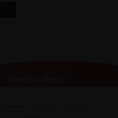
Vai
Main
RomagnaZone
al
Men
contenuto
Hotel San Remo
Home
»
Esplora
»
Dove Dormire
»
Hotel
»
Hotel San Remo