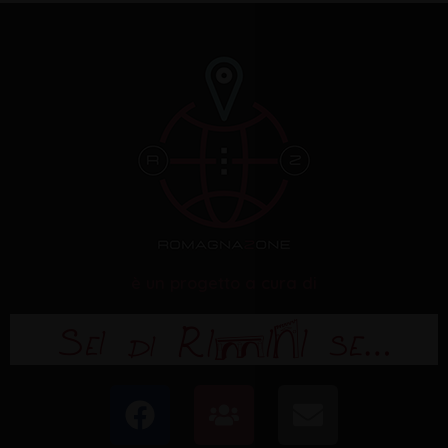
è un progetto a cura di
F
U
E
a
s
n