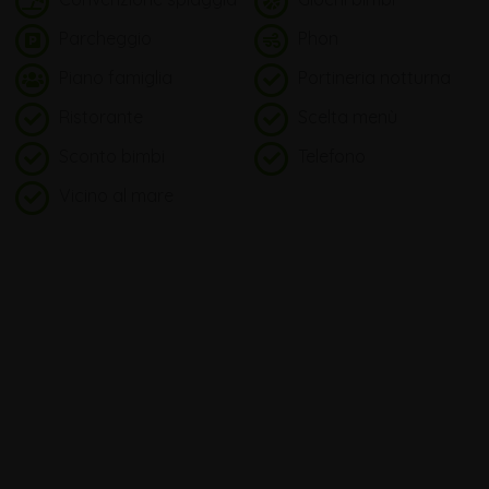
Parcheggio
Phon
Piano famiglia
Portineria notturna
Ristorante
Scelta menù
Sconto bimbi
Telefono
Vicino al mare