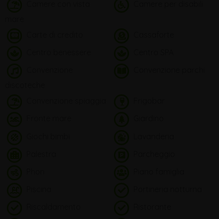
Camere con vista
Camere per disabili
mare
Carte di credito
Cassaforte
Centro benessere
Centro SPA
Convenzione
Convenzione parchi
discoteche
Convenzione spiaggia
Frigobar
Fronte mare
Giardino
Giochi bimbi
Lavanderia
Palestra
Parcheggio
Phon
Piano famiglia
Piscina
Portineria notturna
Riscaldamento
Ristorante