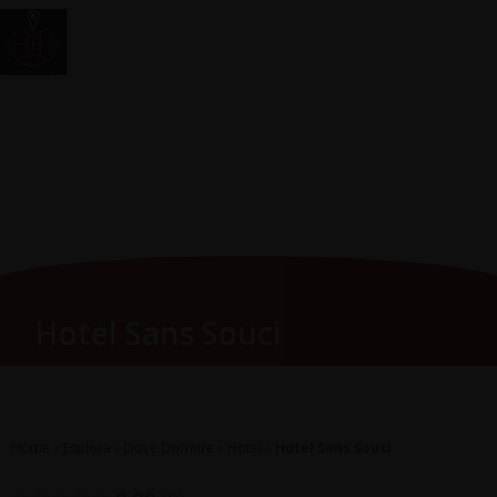
Vai
Main
RomagnaZone
al
Men
contenuto
Hotel Sans Souci
Home
»
Esplora
»
Dove Dormire
»
Hotel
»
Hotel Sans Souci