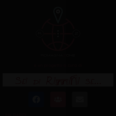
è un progetto a cura di
F
U
E
a
s
n
c
e
v
LINK RAPIDI