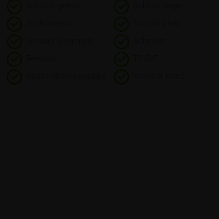
Sala congressi
Sala convegni
Scelta menù
Sconto bimbi
Servizio in camera
Solarium
Telefono
TV SAT
Vasca idromassaggio
Vicino al mare