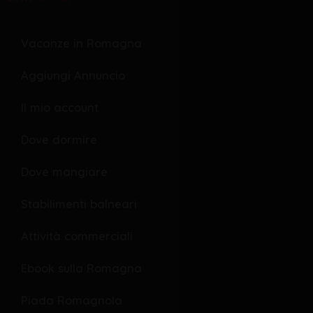
e
r
e
b
s
l
o
o
Vacanze in Romagna
o
p
Aggiungi Annuncio
k
e
Il mio account
Dove dormire
Dove mangiare
Stabilimenti balneari
Attività commerciali
Ebook sulla Romagna
Piada Romagnola