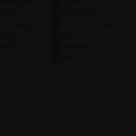
nzione spiaggia
Frigobar
i bimbi
Idromassaggio
one Completa
Pernottamento colazione
 famiglia
Piscina
a menù
Sconto bimbi
ono
Vicino al mare