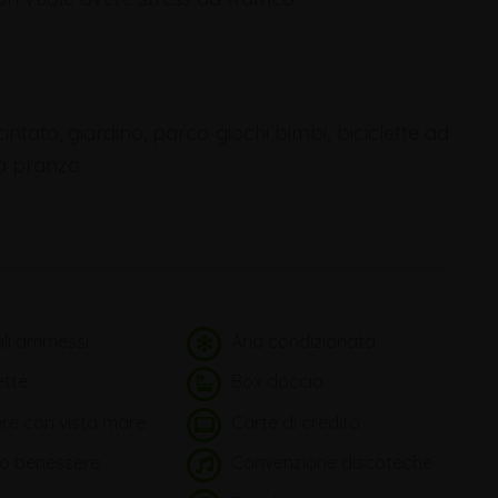
intato, giardino, parco giochi bimbi, biciclette ad
a pranzo.
li ammessi
Aria condizionata
ette
Box doccia
e con vista mare
Carte di credito
o benessere
Convenzione discoteche