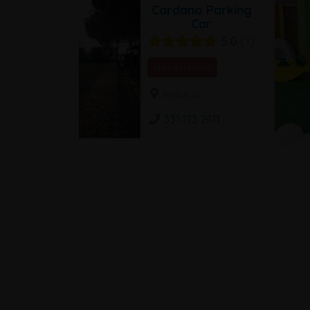
Cardano Parking
Car
5.0
1
Area attrezzata
Bellaria
331 113 2411