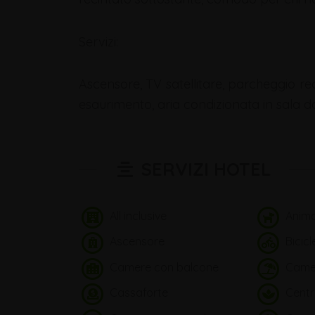
Servizi:
Ascensore, TV satellitare, parcheggio rec
esaurimento, aria condizionata in sala d
SERVIZI HOTEL
All inclusive
Anima
Ascensore
Bicicl
Camere con balcone
Camer
Cassaforte
Centr