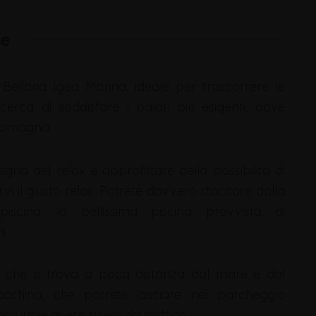
te
i Bellaria Igea Marina, ideale per trascorrere le
rca di soddisfare i palati più esigenti, dove
 Romagna.
egna del relax e approfittare della possibilità di
i il giusto relax. Potrete davvero staccare dalla
piscina, la bellissima piscina provvista di
i.
to che si trova a poca distanza dal mare e dal
cchina, che potrete lasciare nel parcheggio
n vuole avere stress da traffico.