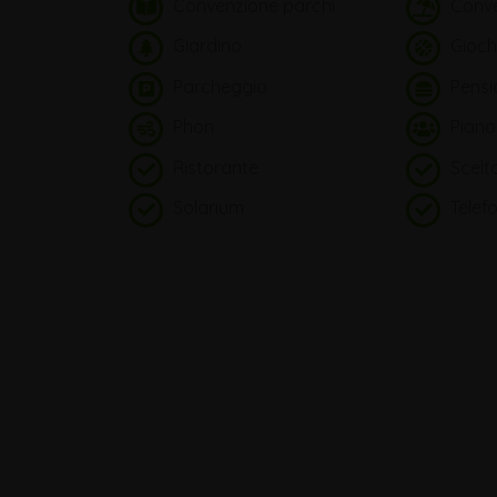
Convenzione parchi
Conve
Giardino
Gioch
Parcheggio
Pensi
Phon
Piano
Ristorante
Scelt
Solarium
Telef