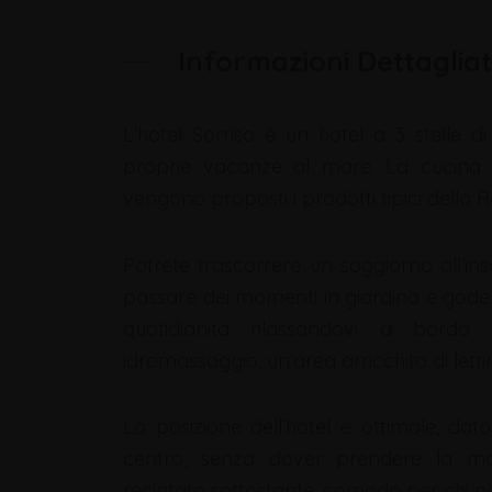
Informazioni Dettaglia
L’hotel Sorriso è un hotel a 3 stelle d
proprie vacanze al mare. La cucina ce
vengono proposti i prodotti tipici della
Potrete trascorrere un soggiorno all’ins
passare dei momenti in giardino e goderv
quotidianità rilassandovi a bordo 
idromassaggio, un’area arricchita di lettin
La posizione dell’hotel è ottimale, da
centro, senza dover prendere la ma
recintato sottostante, comodo per chi no