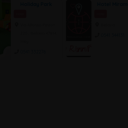
Holiday Park
Hotel Miram
Hotel
Hotel
Via Alfonso Pinzon
Bellaria
220 , Bellaria 47814,
0541 344131
Italy
0541 332276