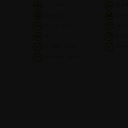
Biciclette
Box d
Cassaforte
Conve
Fronte mare
Gioch
Phon
Pisci
Riscaldamento
Scelt
Servizio in camera