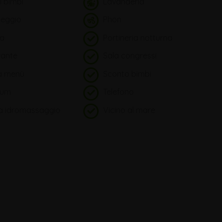
i bimbi
Lavanderia
eggio
Phon
na
Portineria notturna
rante
Sala congressi
a menù
Sconto bimbi
ium
Telefono
 idromassaggio
Vicino al mare