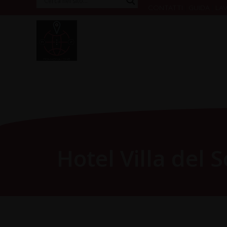
Vai
CONTATTI
|
GUIDA
|
LA
al
RomagnaZone
contenuto
Hotel Villa del S