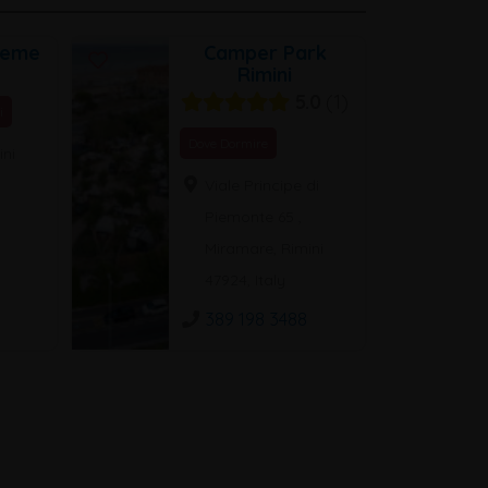
leme
Camper Park
Rimini
5.0
1
i
Dove Dormire
ini
Viale Principe di
Piemonte 65 ,
Miramare, Rimini
47924, Italy
389 198 3488