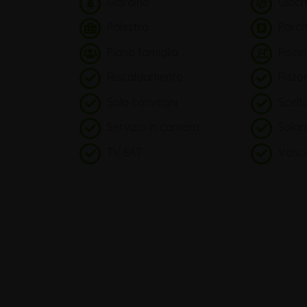
Giardino
Gioch
Palestra
Parch
Piano famiglia
Pisci
Riscaldamento
Risto
Sala convegni
Scelt
Servizio in camera
Solar
TV SAT
Vasca