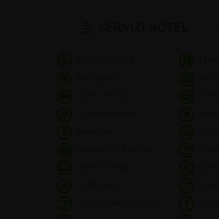
SERVIZI HOTEL
Accesso disabili
All inc
Animazione
Apert
Apertura Pasqua
Apertu
Aria condizionata
Ascen
Babysitter
Bicicl
Camere con balcone
Camer
Carte di credito
Cassa
Centro SPA
Conve
Convenzione spiaggia
Frigo