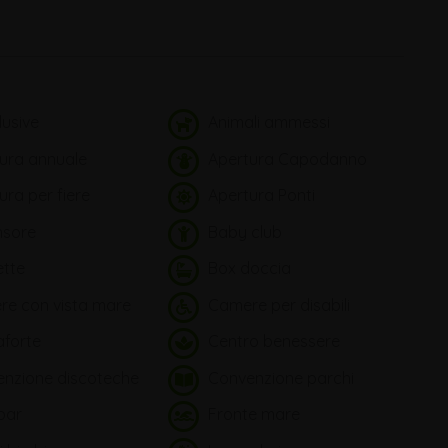
lusive
Animali ammessi
ura annuale
Apertura Capodanno
ra per fiere
Apertura Ponti
sore
Baby club
ette
Box doccia
e con vista mare
Camere per disabili
forte
Centro benessere
nzione discoteche
Convenzione parchi
bar
Fronte mare