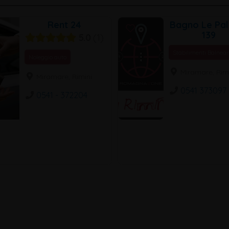
Rent 24
Bagno Le Pa
139
5.0
1
Stabilimenti Balnear
Noleggio auto
Miramare, Rim
Miramare, Rimini
0541 373097
0541 - 372204