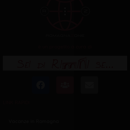
è un progetto a cura di
F
U
E
a
s
n
c
e
v
LINK RAPIDI
e
r
e
b
s
l
o
o
Vacanze in Romagna