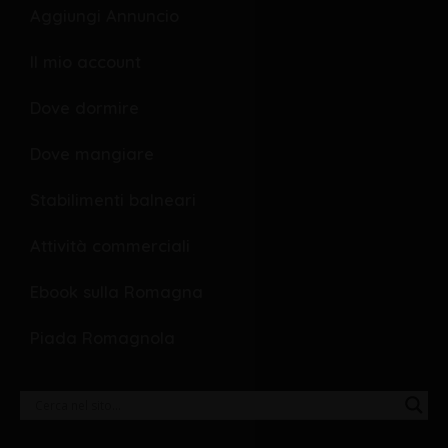
o
p
Aggiungi Annuncio
k
e
Il mio account
Dove dormire
Dove mangiare
Stabilimenti balneari
Attività commerciali
Ebook sulla Romagna
Piada Romagnola