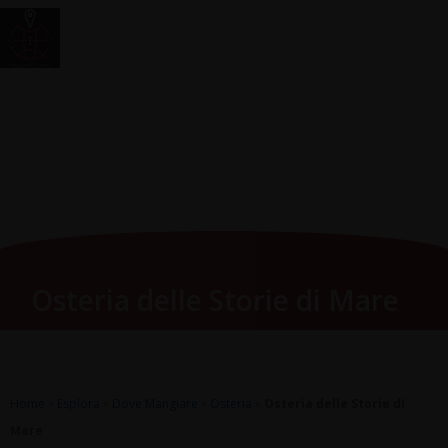
Vai
Main
RomagnaZone
al
Men
contenuto
Osteria delle Storie di Mare
Home
»
Esplora
»
Dove Mangiare
»
Osteria
»
Osteria delle Storie di
Mare