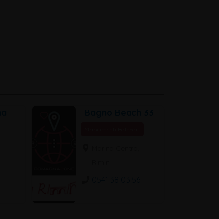
na
Bagno Beach 33
Stabilimenti Balneari
,
Marina Centro,
Rimini
0541 38 03 56