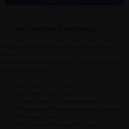
Ottieni indicazioni
Informazioni Dettagliate
Da oggi anche la Pasticceria Cesari arriverà a casa
vostra! ?
Per non farvi sentire abbandonati abbiamo pensato di
consegnarvi i nostri prodotti: ?
Colomba al pistacchio con lievito madre.
Colomba al cioccolato con lievito madre
Colomba tradizionale con lievito madre.
Uova pasquali Lindt e Baratti (fondente, al latte,
nocciolato e bimbi)
Torte base pan di Spagna e millefoglie ?