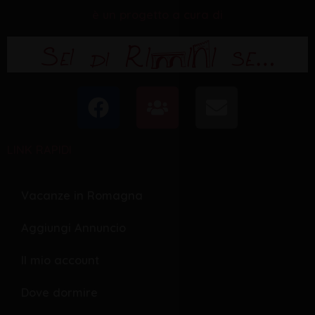
è un progetto a cura di
F
U
E
a
s
n
c
e
v
LINK RAPIDI
e
r
e
b
s
l
o
o
Vacanze in Romagna
o
p
Aggiungi Annuncio
k
e
Il mio account
Dove dormire