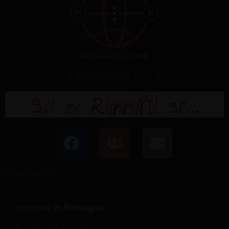
è un progetto a cura di
F
U
E
a
s
n
c
e
v
LINK RAPIDI
e
r
e
b
s
l
o
o
Vacanze in Romagna
o
p