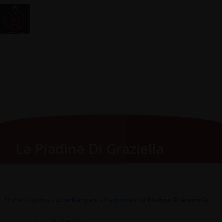
Vai
Main
RomagnaZone
al
Men
contenuto
La Piadina Di Graziella
Home
»
Esplora
»
Dove Mangiare
»
Piadineria
»
La Piadina Di Graziella