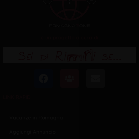
è un progetto a cura di
F
U
E
a
s
n
c
e
v
LINK RAPIDI
e
r
e
b
s
l
o
o
Vacanze in Romagna
o
p
Aggiungi Annuncio
k
e