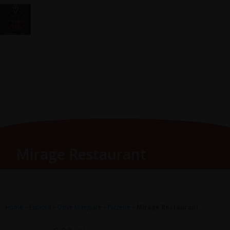
Vai
Main
RomagnaZone
al
Men
contenuto
Mirage Restaurant
Home
»
Esplora
»
Dove Mangiare
»
Pizzerie
»
Mirage Restaurant