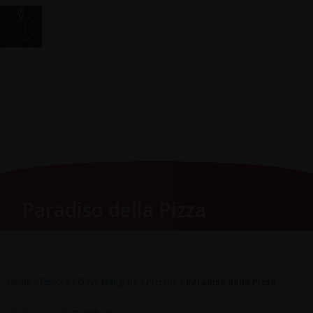
Vai
Main
RomagnaZone
al
Men
contenuto
Paradiso della Pizza
Home
»
Esplora
»
Dove Mangiare
»
Pizzerie
»
Paradiso della Pizza