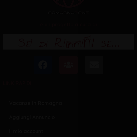
è un progetto a cura di
F
U
E
a
s
n
c
e
v
LINK RAPIDI
e
r
e
b
s
l
o
o
Vacanze in Romagna
o
p
Aggiungi Annuncio
k
e
Il mio account