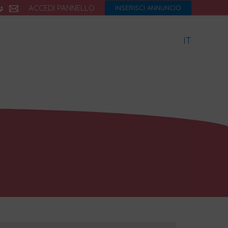
ACCEDI PANNELLO
INSERISCI ANNUNCIO
IT
icette
Dialetto
Storia
eBook
Blog