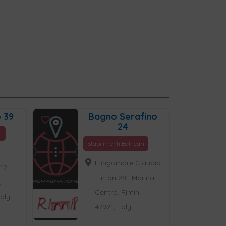
 39
Bagno Serafino
24
i
Stabilimenti Balneari
Lungomare Claudio
12 ,
Tintori 28 , Marina
,
Centro, Rimini
taly
47921, Italy