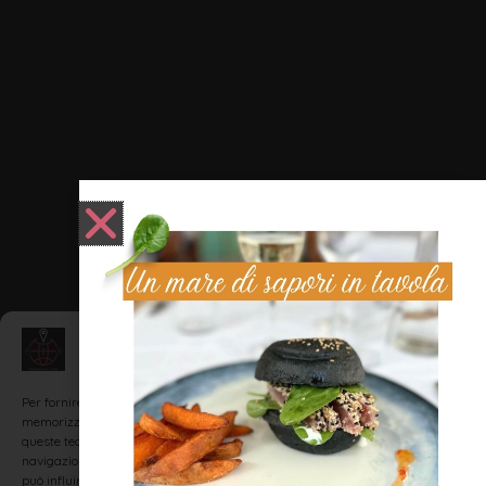
Gestisci Consenso
Per fornire le migliori esperienze, utilizziamo tecnologie come i cookie per
memorizzare e/o accedere alle informazioni del dispositivo. Il consenso a
queste tecnologie ci permetterà di elaborare dati come il comportamento di
navigazione o ID unici su questo sito. Non acconsentire o ritirare il consenso
può influire negativamente su alcune caratteristiche e funzioni.