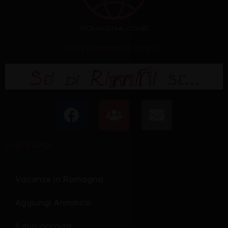
è un progetto a cura di
F
U
E
a
s
n
c
e
v
LINK RAPIDI
e
r
e
b
s
l
o
o
Vacanze in Romagna
o
p
Aggiungi Annuncio
k
e
Il mio account