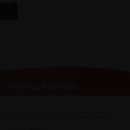
Vai
Main
RomagnaZone
al
Men
contenuto
Pizzeria Pam Pam
Home
»
Esplora
»
Dove Mangiare
»
Pizzerie
»
Pizzeria Pam Pam