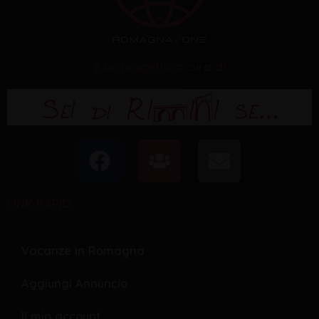
è un progetto a cura di
F
U
E
a
s
n
c
e
v
LINK RAPIDI
e
r
e
b
s
l
o
o
Vacanze in Romagna
o
p
Aggiungi Annuncio
k
e
Il mio account