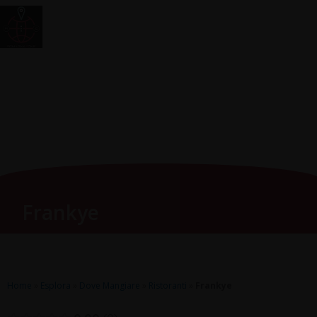
Vai
Main
RomagnaZone
al
Men
contenuto
Frankye
Home
»
Esplora
»
Dove Mangiare
»
Ristoranti
»
Frankye