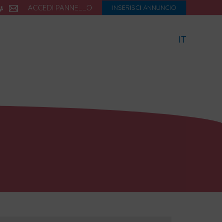
ACCEDI PANNELLO
INSERISCI ANNUNCIO
IT
icette
Dialetto
Storia
eBook
Blog