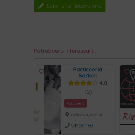
Scrivi una Recensione
Potrebbero interessarti:
Pasticceria
Soriani
4.0
2
Pasticceria
Bellariva, Rimini
541384160