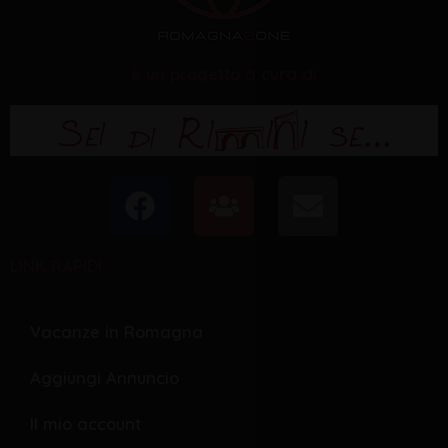
è un progetto a cura di
F
U
E
a
s
n
c
e
v
LINK RAPIDI
e
r
e
b
s
l
o
o
Vacanze in Romagna
o
p
Aggiungi Annuncio
k
e
Il mio account