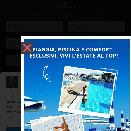
ISCRIVITI ALLA NOSTRA NEWSLETTER
VOGLIO ISCRIVERMI!
Gestisci Consenso
Realizzato da: SH Web - Realizzazione Siti Internet e
Web Marketing Agency Rimini
Per fornire le migliori esperienze, utilizziamo tecnologie come i cookie per
memorizzare e/o accedere alle informazioni del dispositivo. Il consenso a
queste tecnologie ci permetterà di elaborare dati come il comportamento di
navigazione o ID unici su questo sito. Non acconsentire o ritirare il consenso
può influire negativamente su alcune caratteristiche e funzioni.