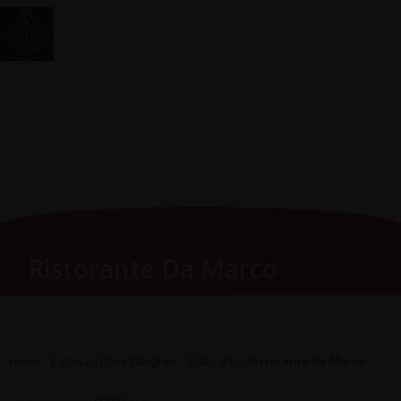
Vai
Main
RomagnaZone
al
Men
contenuto
Ristorante Da Marco
Home
»
Esplora
»
Dove Mangiare
»
Ristoranti
»
Ristorante Da Marco