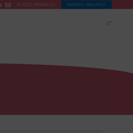
ACCEDI PANNELLO
INSERISCI ANNUNCIO
IT
icette
Dialetto
Storia
eBook
Blog