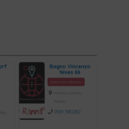
orf
Bagno Vincenzo
Nives 66
Stabilimenti Balneari
Marina Centro,
Rimini
,
0541 380282
taly