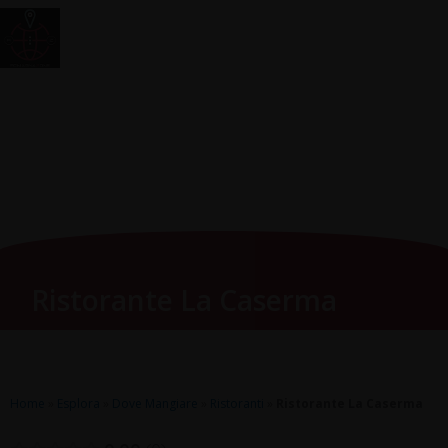
Vai
Main
RomagnaZone
al
Men
contenuto
Ristorante La Caserma
Home
»
Esplora
»
Dove Mangiare
»
Ristoranti
»
Ristorante La Caserma