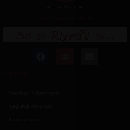
è un progetto a cura di
F
U
E
a
s
n
c
e
v
LINK RAPIDI
e
r
e
b
s
l
o
o
Vacanze in Romagna
o
p
Aggiungi Annuncio
k
e
Il mio account