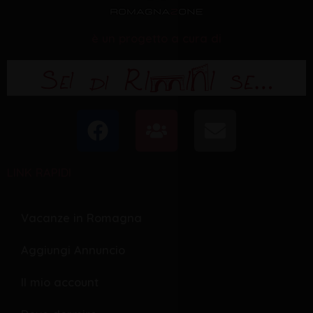
è un progetto a cura di
F
U
E
a
s
n
c
e
v
LINK RAPIDI
e
r
e
b
s
l
o
o
Vacanze in Romagna
o
p
Aggiungi Annuncio
k
e
Il mio account