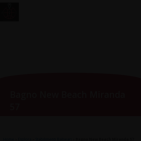
Vai
Main
RomagnaZone
al
Men
contenuto
Bagno New Beach Miranda
57
Home
»
Esplora
»
Stabilimenti Balneari
»
Bagno New Beach Miranda 57