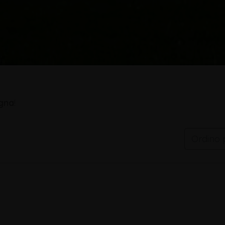
gna
!
Ordino 