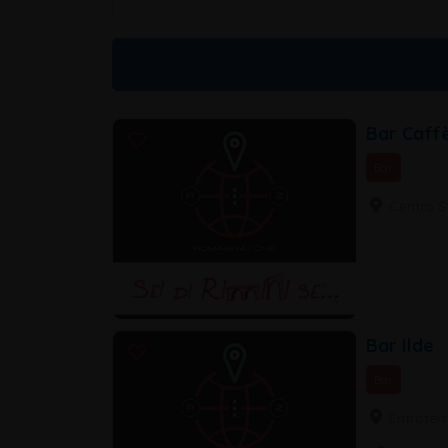
Bar Caffè
Bar
Centro St
Bar Ilde
Bar
Entroterr