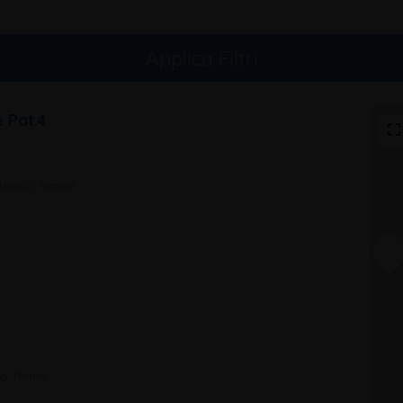
Applica Filtri
 Pat.4
orico, Rimini
a, Rimini