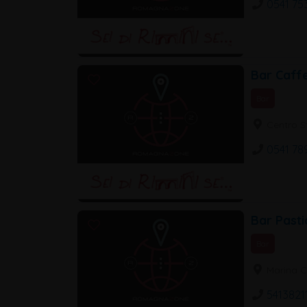
0541 75
Bar Caff
Bar
Centro St
0541 78
Bar Pasti
Bar
Marina C
5413821