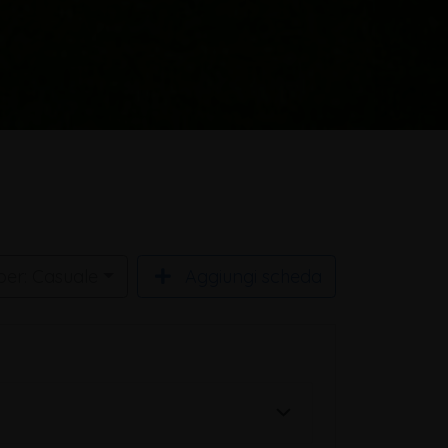
per: Casuale
Aggiungi scheda