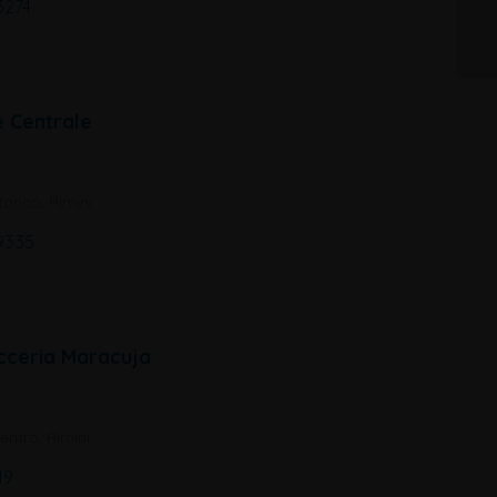
3274
e Centrale
orico, Rimini
9335
cceria Maracuja
entro, Rimini
19